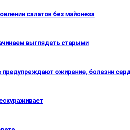
товлении салатов без майонеза
начинаем выглядеть старыми
 предупреждают ожирение, болезни сердца
бескураживает
свете