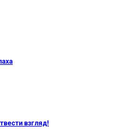
паха
твести взгляд!