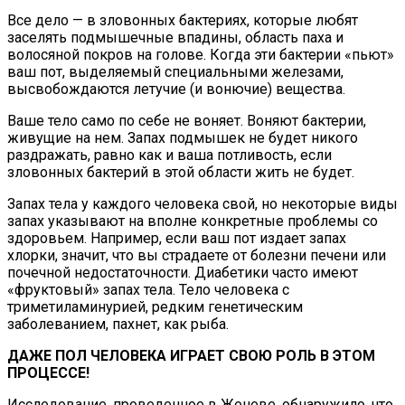
Все дело — в зловонных бактериях, которые любят
заселять подмышечные впадины, область паха и
волосяной покров на голове. Когда эти бактерии «пьют»
ваш пот, выделяемый специальными железами,
высвобождаются летучие (и вонючие) вещества.
Ваше тело само по себе не воняет. Воняют бактерии,
живущие на нем. Запах подмышек не будет никого
раздражать, равно как и ваша потливость, если
зловонных бактерий в этой области жить не будет.
Запах тела у каждого человека свой, но некоторые виды
запах указывают на вполне конкретные проблемы со
здоровьем. Например, если ваш пот издает запах
хлорки, значит, что вы страдаете от болезни печени или
почечной недостаточности. Диабетики часто имеют
«фруктовый» запах тела. Тело человека с
триметиламинурией, редким генетическим
заболеванием, пахнет, как рыба.
ДАЖЕ ПОЛ ЧЕЛОВЕКА ИГРАЕТ СВОЮ РОЛЬ В ЭТОМ
ПРОЦЕССЕ!
Исследование, проведенное в Женеве, обнаружило, что