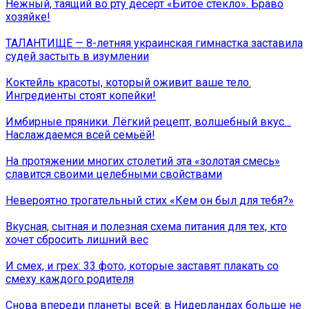
Нежный, таящий во рту десерт «Битое стекло». Браво
хозяйке!
ТАЛАНТИЩЕ — 8-летняя украинская гимнастка заставила
судей застыть в изумлении
Коктейль красоты, который оживит ваше тело.
Ингредиенты стоят копейки!
Имбирные пряники. Лёгкий рецепт, волшебный вкус…
Наслаждаемся всей семьёй!
На протяжении многих столетий эта «золотая смесь»
славится своими целебными свойствами
Невероятно трогательный стих «Кем он был для тебя?»
Вкусная, сытная и полезная схема питания для тех, кто
хочет сбросить лишний вес
И смех, и грех: 33 фото, которые заставят плакать со
смеху каждого родителя
Снова впереди планеты всей: в Нидерландах больше не