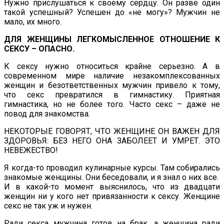
Нужно прислушаться к своему сердцу. Он разве один
такой успешный? Успешен до «не могу»? Мужчин не
мало, их много.
ДЛЯ ЖЕНЩИНЫ ЛЕГКОМЫСЛЕННОЕ ОТНОШЕНИЕ К
СЕКСУ – ОПАСНО.
К сексу нужно относиться крайне серьезно. А в
современном мире наличие незакомплексованных
женщин и безответственных мужчин привело к тому,
что секс превратился в гимнастику. Приятная
гимнастика, но не более того. Часто секс – даже не
повод для знакомства.
НЕКОТОРЫЕ ГОВОРЯТ, ЧТО ЖЕНЩИНЕ ОН ВАЖЕН ДЛЯ
ЗДОРОВЬЯ: БЕЗ НЕГО ОНА ЗАБОЛЕЕТ И УМРЕТ. ЭТО
НЕВЕЖЕСТВО!
Я когда-то проводил кулинарные курсы. Там собирались
знакомые женщины. Они беседовали, и я знал о них все.
И в какой-то момент выяснилось, что из двадцати
женщин ни у кого нет привязанности к сексу. Женщине
секс не так уж и нужен.
Ради секса мужчина готов на брак, а женщина ради