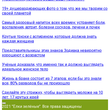
19+ душераздирающих фото о том, что же мы творим со
своей планетой
Самый здоровый напиток всех времен: устраняет боли,
воспаления, артрит, болезни сосудов, печени и почек
Крутые трюки с аспирином, которые должна знать
каждая женщина
Представительницы этих знаков Зодиака невероятно
хорошеют с возрастом
Учёные доказали, что именно так и должно выглядеть
идеальное женское тело
Жизнь в браке состоит из 7 этапов: если бы это знали
все, 80% разводов бы не произошло
Сделайте эту стрижку, чтобы выглядеть моложе на 10
лет: 17 крутых идей
2021 "Ёлки зелёные". Все права защищены