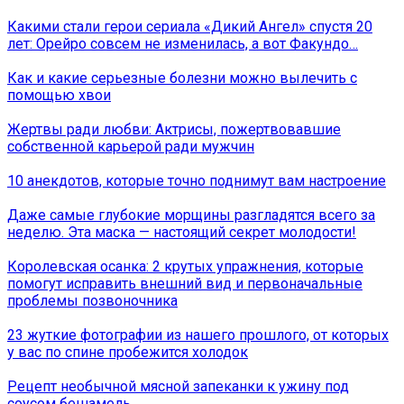
Какими стали герои сериала «Дикий Ангел» спустя 20
лет: Орейро совсем не изменилась, а вот Факундо…
Как и какие серьезные болезни можно вылечить с
помощью хвои
Жертвы ради любви: Актрисы, пожертвовавшие
собственной карьерой ради мужчин
10 анекдотов, которые точно поднимут вам настроение
Даже самые глубокие морщины разгладятся всего за
неделю. Эта маска — настоящий секрет молодости!
Королевская осанка: 2 крутых упражнения, которые
помогут исправить внешний вид и первоначальные
проблемы позвоночника
23 жуткие фотографии из нашего прошлого, от которых
у вас по спине пробежится холодок
Рецепт необычной мясной запеканки к ужину под
соусом бешамель