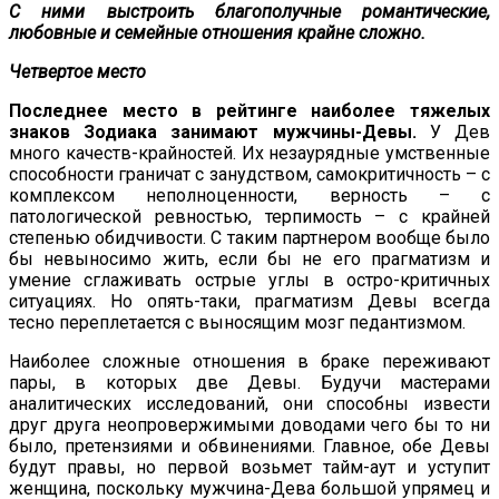
С ними выстроить благополучные романтические,
любовные и семейные отношения крайне сложно.
Четвертое место
Последнее место в рейтинге наиболее тяжелых
знаков Зодиака занимают мужчины-Девы.
У Дев
много качеств-крайностей. Их незаурядные умственные
способности граничат с занудством, самокритичность – с
комплексом неполноценности, верность – с
патологической ревностью, терпимость – с крайней
степенью обидчивости. С таким партнером вообще было
бы невыносимо жить, если бы не его прагматизм и
умение сглаживать острые углы в остро-критичных
ситуациях. Но опять-таки, прагматизм Девы всегда
тесно переплетается с выносящим мозг педантизмом.
Наиболее сложные отношения в браке переживают
пары, в которых две Девы. Будучи мастерами
аналитических исследований, они способны извести
друг друга неопровержимыми доводами чего бы то ни
было, претензиями и обвинениями. Главное, обе Девы
будут правы, но первой возьмет тайм-аут и уступит
женщина, поскольку мужчина-Дева большой упрямец и