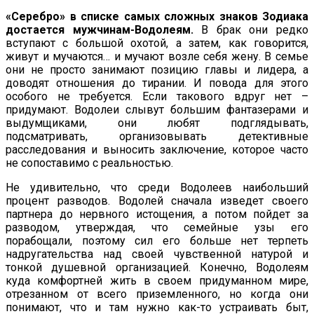
«Серебро» в списке самых сложных знаков Зодиака
достается мужчинам-Водолеям.
В брак они редко
вступают с большой охотой, а затем, как говорится,
живут и мучаются… и мучают возле себя жену. В семье
они не просто занимают позицию главы и лидера, а
доводят отношения до тирании. И повода для этого
особого не требуется. Если такового вдруг нет –
придумают. Водолеи слывут большим фантазерами и
выдумщиками, они любят подглядывать,
подсматривать, организовывать детективные
расследования и выносить заключение, которое часто
не сопоставимо с реальностью.
Не удивительно, что среди Водолеев наибольший
процент разводов. Водолей сначала изведет своего
партнера до нервного истощения, а потом пойдет за
разводом, утверждая, что семейные узы его
порабощали, поэтому сил его больше нет терпеть
надругательства над своей чувственной натурой и
тонкой душевной организацией. Конечно, Водолеям
куда комфортней жить в своем придуманном мире,
отрезанном от всего приземленного, но когда они
понимают, что и там нужно как-то устраивать быт,