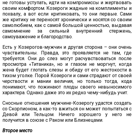
не готовы уступать, идти на компромиссы и жертвовать
своим комфортом. Козероги жадные на комплименты и
похвалу, а вот если критиковать, то они первые. Сами
же критику не переносят хронически и носятся со своим
самолюбием, как с самой большой ценностью, выдавая
самомнение за сильный внутренний стержень,
самоуважение и благородство.
Есть у Козерогов-мужчин и другая сторона – они очень
чувствительны. Правда, это проявляется не там, где
требуется. Они до слез могут расчувствоваться после
просмотра «Титаника», но и глазом не моргнут, когда
жена будет глотать слезы и обиду от его жестокости в
тихом уголке. Порой Козероги и сами страдают от своей
черствости и мании величия, но только тогда, кода
понимают, что пожинают плоды своего невыносимого
характера. Однако даже это их редко чему-нибудь учит.
Сносные отношения мужчине-Козерогу удастся создать
со Скорпионом, а как-то вжиться он может попытаться с
Девой или Тельцом. Ничего хорошего у него не
получится в союзе с Раком или Близнецами.
Второе место