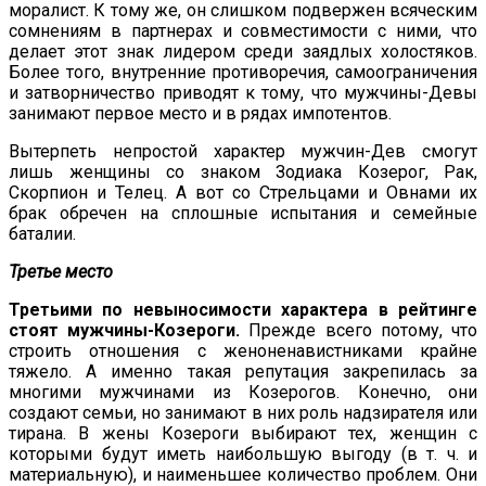
моралист. К тому же, он слишком подвержен всяческим
сомнениям в партнерах и совместимости с ними, что
делает этот знак лидером среди заядлых холостяков.
Более того, внутренние противоречия, самоограничения
и затворничество приводят к тому, что мужчины-Девы
занимают первое место и в рядах импотентов.
Вытерпеть непростой характер мужчин-Дев смогут
лишь женщины со знаком Зодиака Козерог, Рак,
Скорпион и Телец. А вот со Стрельцами и Овнами их
брак обречен на сплошные испытания и семейные
баталии.
Третье место
Третьими по невыносимости характера в рейтинге
стоят мужчины-Козероги.
Прежде всего потому, что
строить отношения с женоненавистниками крайне
тяжело. А именно такая репутация закрепилась за
многими мужчинами из Козерогов. Конечно, они
создают семьи, но занимают в них роль надзирателя или
тирана. В жены Козероги выбирают тех, женщин с
которыми будут иметь наибольшую выгоду (в т. ч. и
материальную), и наименьшее количество проблем. Они