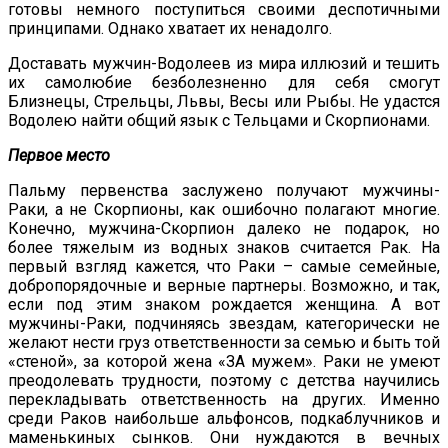
готовы немного поступиться своими деспотичными
принципами. Однако хватает их ненадолго.
Доставать мужчин-Водолеев из мира иллюзий и тешить
их самолюбие безболезненно для себя смогут
Близнецы, Стрельцы, Львы, Весы или Рыбы. Не удастся
Водолею найти общий язык с Тельцами и Скорпионами.
Первое место
Пальму первенства заслужено получают мужчины-
Раки, а не Скорпионы, как ошибочно полагают многие.
Конечно, мужчина-Скорпион далеко не подарок, но
более тяжелым из водных знаков считается Рак. На
первый взгляд кажется, что Раки – самые семейные,
добропорядочные и верные партнеры. Возможно, и так,
если под этим знаком рождается женщина. А вот
мужчины-Раки, подчиняясь звездам, категорически не
желают нести груз ответственности за семью и быть той
«стеной», за которой жена «ЗА мужем». Раки не умеют
преодолевать трудности, поэтому с детства научились
перекладывать ответственность на других. Именно
среди Раков наибольше альфонсов, подкаблучников и
маменькиных сынков. Они нуждаются в вечных