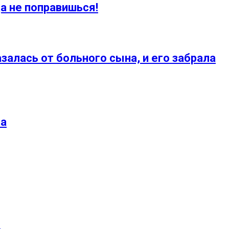
а не поправишься!
алась от больного сына, и его забрала
ва
м