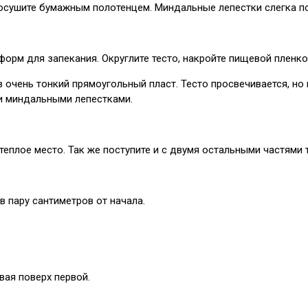
 просушите бумажным полотенцем. Миндальные лепестки слегка п
 форм для запекания. Округлите тесто, накройте пищевой пленкой
 в очень тонкий прямоугольный пласт. Тесто просвечивается, н
 и миндальными лепестками.
 теплое место. Так же поступите и с двумя остальными частями т
в пару сантиметров от начала.
вая поверх первой.