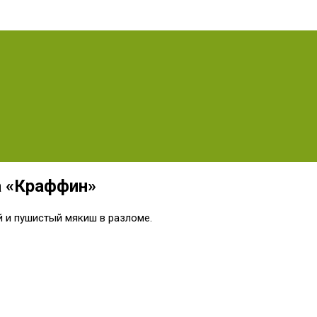
а «Краффин»
 и пушистый мякиш в разломе.