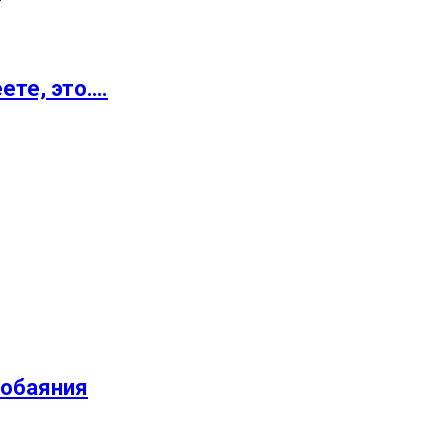
ете, это….
 обаяния