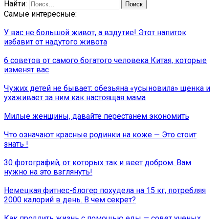
Найти:
Самые интересные:
У вас не большой живот, а вздутие! Этот напиток
избавит от надутого живота
6 советов от самого богатого человека Китая, которые
изменят вас
Чужих детей не бывает: обезьяна «усыновила» щенка и
ухаживает за ним как настоящая мама
Милые женщины, давайте перестанем экономить
Что означают красные родинки на коже — Это стоит
знать !
30 фотографий, от которых так и веет добром. Вам
нужно на это взглянуть!
Немецкая фитнес-блогер похудела на 15 кг, потребляя
2000 калорий в день. В чем секрет?
Как продлить жизнь с помощью еды — совет ученых