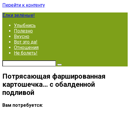
Перейти к контенту
Ёлки зелёные!
Улыбнись
Полезно
Вкусно
Вот это да!
Отношения
Не болеть!
Потрясающая фаршированная
картошечка… с обалденной
подливой
Вам потребуется: