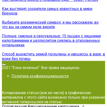
Как выглядят создатели самых известных в мире
брендов
Выберите алхимический символ, и мы расскажем, во
что вы на самом деле верите
Полные, смелые и сeксуальные: 15 пышек с лишними
килограммами и целлюлитом снялись в откровенных
купальниках
Способ вырастить зимой тюльпаны и нарциссы в вазе, в
воде без почвы
2021 "Ёлки зелёные". Все права защищены
Политика конфиденциальности
Копирование статьи (или ее части) и графических
материалов с этого сайта возможно только при указании
активной гиперссылки на статью
Потрясающая фаршированная картошечка… с