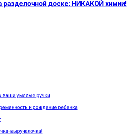
а разделочной доске: НИКАКОЙ химии!
о ваши умелые ручки
еременность и рождение ребенка
у
очка-выручалочка!