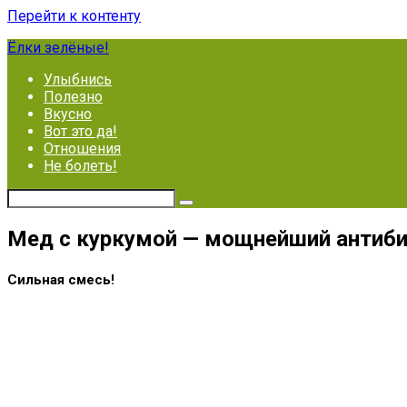
Перейти к контенту
Ёлки зелёные!
Улыбнись
Полезно
Вкусно
Вот это да!
Отношения
Не болеть!
Мед с куркумой — мощнейший антибио
Сильная смесь!