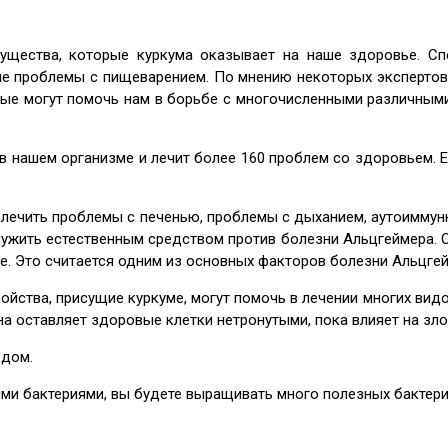
щества, которые куркума оказывает на наше здоровье. Сп
ие проблемы с пищеварением. По мнению некоторых экспертов
рые могут помочь нам в борьбе с многочисленными различным
в нашем организме и лечит более 160 проблем со здоровьем. 
 лечить проблемы с печенью, проблемы с дыханием, аутоиммун
ужить естественным средством против болезни Альцгеймера. О
е. Это считается одним из основных факторов болезни Альцгей
тва, присущие куркуме, могут помочь в лечении многих видов р
она оставляет здоровые клетки нетронутыми, пока влияет на зл
едом.
и бактериями, вы будете выращивать много полезных бактерий в