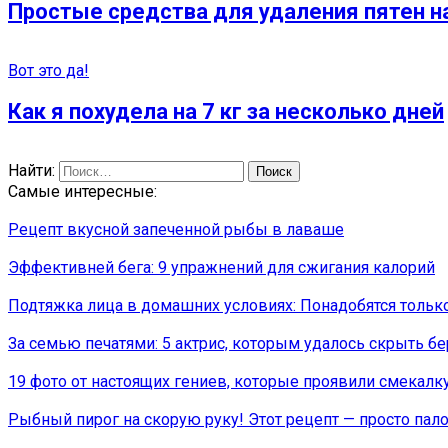
Простые средства для удаления пятен н
Вот это да!
Как я похудела на 7 кг за несколько дней
Найти:
Самые интересные:
Рецепт вкусной запеченной рыбы в лаваше
Эффективней бега: 9 упражнений для сжигания калорий
Подтяжка лица в домашних условиях: Понадобятся тольк
За семью печатями: 5 актрис, которым удалось скрыть б
19 фото от настоящих гениев, которые проявили смекалк
Рыбный пирог на скорую руку! Этот рецепт — просто пал