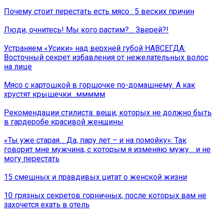
Почему стоит перестать есть мясо : 5 веских причин
Люди, очнитесь! Мы кого растим?… Зверей?!
Устраняем «Усики» над верхней губой НАВСЕГДА:
Восточный секрет избавления от нежелательных волос
на лице
Мясо с картошкой в горшочке по-домашнему. А как
хрустят крышечки…ммммм
Рекомендации стилиста: вещи, которых не должно быть
в гардеробе красивой женщины
«Ты уже старая… Да, пару лет – и на помойку»: Так
говорит мне мужчина, с которым я изменяю мужу… и не
могу перестать
15 смешных и правдивых цитат о женской жизни
10 грязных секретов горничных, после которых вам не
захочется ехать в отель