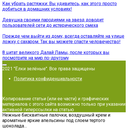
Как убрать растяжки: Вы удивитесь, как этого просто
добиться в домашних условиях!
Девушка своими пародиями на звезд доводит
пользователей сети до истерического смеха
Прежде чем выйти из дому, всегда оставляйте на улице
ложку с сахаром. Так вы можете спасти человечество!
8 цитат великого Далай Ламы, после которых вы
посмотрите на мир по-другому
2021 "Ёлки зелёные". Все права защищены
Политика конфиденциальности
Копирование статьи (или ее части) и графических
материалов с этого сайта возможно только при указании
активной гиперссылки на статью
Нежные бисквитные палочки, воздушный крем и
ароматные яркие апельсины под слоем тертого
шоколада…