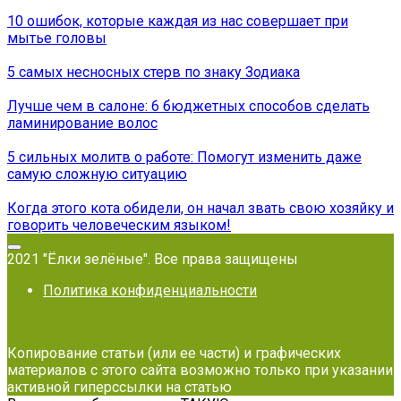
10 ошибок, которые каждая из нас совершает при
мытье головы
5 самых несносных стерв по знаку Зодиака
Лучше чем в салоне: 6 бюджетных способов сделать
ламинирование волос
5 сильных молитв о работе: Помогут изменить даже
самую сложную ситуацию
Когда этого кота обидели, он начал звать свою хозяйку и
говорить человеческим языком!
2021 "Ёлки зелёные". Все права защищены
Политика конфиденциальности
Копирование статьи (или ее части) и графических
материалов с этого сайта возможно только при указании
активной гиперссылки на статью