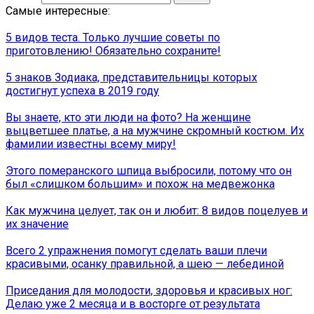
Самые интересные:
5 видов теста. Только лучшие советы по
приготовлению! Обязательно сохраните!
5 знаков Зодиака, представительницы которых
достигнут успеха в 2019 году
Вы знаете, кто эти люди на фото? На женщине
выцветшее платье, а на мужчине скромный костюм. Их
фамилии известны всему миру!
Этого померанского шпица выбросили, потому что он
был «слишком большим» и похож на медвежонка
Как мужчина целует, так он и любит: 8 видов поцелуев и
их значение
Всего 2 упражнения помогут сделать ваши плечи
красивыми, осанку правильной, а шею — лебединой
Приседания для молодости, здоровья и красивых ног:
Делаю уже 2 месяца и в восторге от результата