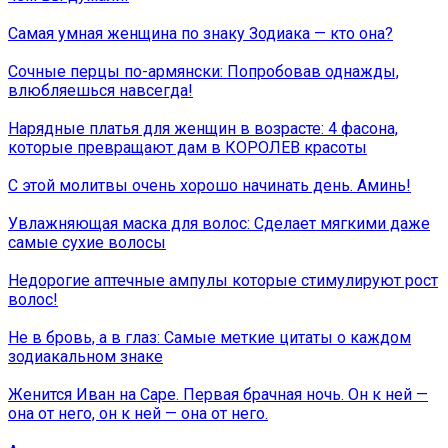
Самая умная женщина по знаку Зодиака — кто она?
Сочные перцы по-армянски: Попробовав однажды,
влюбляешься навсегда!
Нарядные платья для женщин в возрасте: 4 фасона,
которые превращают дам в КОРОЛЕВ красоты
С этой молитвы очень хорошо начинать день. Аминь!
Увлажняющая маска для волос: Сделает мягкими даже
самые сухие волосы
Недорогие аптечные ампулы которые стимулируют рост
волос!
Не в бровь, а в глаз: Самые меткие цитаты о каждом
зодиакальном знаке
Женится Иван на Саре. Первая брачная ночь. Он к ней —
она от него, он к ней — она от него.