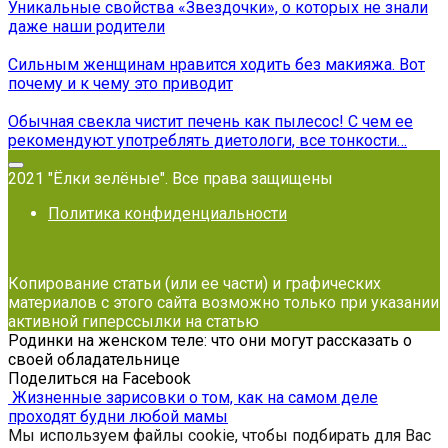
Уникальные свойства «Звездочки», о которых не знали
даже наши родители
Сильным женщинам нравится ходить без макияжа. Вот
почему и к чему это приводит
Обычная свекла чистит печень как пылесос! С чем ее
рекомендуют употреблять диетологи, все тонкости…
2021 "Ёлки зелёные". Все права защищены
Политика конфиденциальности
Копирование статьи (или ее части) и графических
материалов с этого сайта возможно только при указании
активной гиперссылки на статью
Родинки на женском теле: что они могут рассказать о
своей обладательнице
Поделиться на Facebook
Жизненные зарисовки о том, как на самом деле
проходят будни любой мамы
Мы используем файлы cookie, чтобы подбирать для Вас