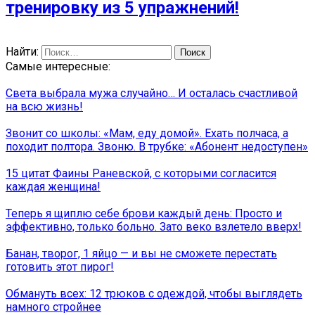
тренировку из 5 упражнений!
Найти:
Самые интересные:
Света выбрала мужа случайно… И осталась счастливой
на всю жизнь!
Звонит со школы: «Мам, еду домой». Ехать полчаса, а
походит полтора. Звоню. В трубке: «Абонент недоступен»
15 цитат Фаины Раневской, с которыми согласится
каждая женщина!
Теперь я щиплю себе брови каждый день: Просто и
эффективно, только больно. Зато веко взлетело вверх!
Банан, творог, 1 яйцо — и вы не сможете перестать
готовить этот пирог!
Обмануть всех: 12 трюков с одеждой, чтобы выглядеть
намного стройнее