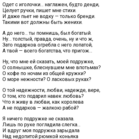
Одет с иголочки… наглажен, будто денди,
Целует ручки, пишет мне стихи.
И даже пьет не водку — только бренди.
Такими вот должны быть женихи.
А до него… ты помнишь, был богатый.
Ну… толстый, правда, очень, ну и что ж,
Зато подарков огребла с него лопатой,
А твой — всего богатства, что пригож…
Ну, что мне ей сказать, моей подружке,
О солнышке, блеснувшем мне впотьмах?
О кофе по ночам из общей кружки?
О море нежности? О ласковых руках?
О той надежности, любви, надежде, вере,
О том, кто подарил навек любовь?
Что я живу в любви, как королева
А не подарков — жалкою рабой?
Я ничего подружке не сказала.
Лишь по руке погладила слегка…
И вдруг моя подружка зарыдала
Над недопитой рюмкой коньяка