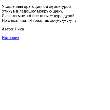
Увешанная драгоценной фурнитурой,
Уткнув в ладошку мокрую щеку,
Сказала мне: «А все ж ты — дура дурой!
Но счастлива… Я тоже так хочу-у-у-у-у…»
Автор: Ника
Источник