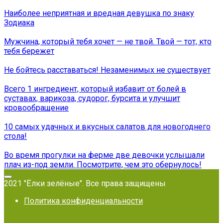
Наиболее неприятная и вредная девушка по знаку
Зодиака
Мужчина, который тебя хочет — не твой. Твой — тот, кто
тебя бережет
Не бойтесь расставаться! Незаменимых не существует
Всего 1 ингредиент, который избавит от болей в
суставах, варикоза, судорог, бурсита и улучшит
кровообращение
10 самых удачных и вкусных салатов для новогоднего
стола!
Во время прогулки на ферме две девочки услышали
плач из-под земли. Посмотрите, чем это обернулось!
2021 "Ёлки зелёные". Все права защищены
Политика конфиденциальности