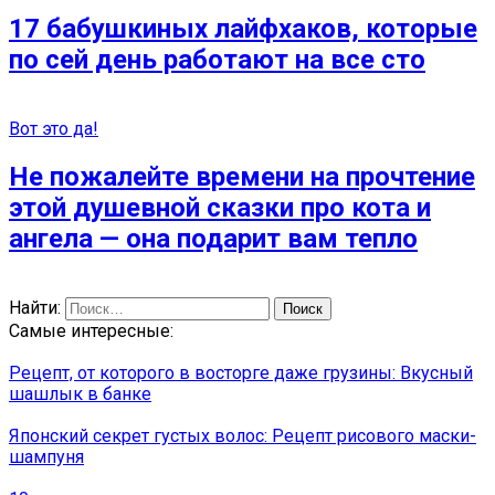
17 бабушкиных лайфхаков, которые
по сей день работают на все сто
Вот это да!
Не пожалейте времени на прочтение
этой душевной сказки про кота и
ангела — она подарит вам тепло
Найти:
Самые интересные:
Рецепт, от которого в восторге даже грузины: Вкусный
шашлык в банке
Японский секрет густых волос: Рецепт рисового маски-
шампуня