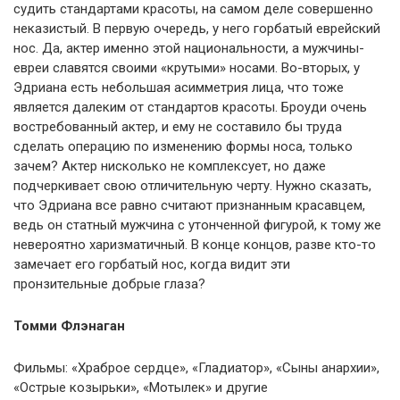
судить стандартами красоты, на самом деле совершенно
неказистый. В первую очередь, у него горбатый еврейский
нос. Да, актер именно этой национальности, а мужчины-
евреи славятся своими «крутыми» носами. Во-вторых, у
Эдриана есть небольшая асимметрия лица, что тоже
является далеким от стандартов красоты. Броуди очень
востребованный актер, и ему не составило бы труда
сделать операцию по изменению формы носа, только
зачем? Актер нисколько не комплексует, но даже
подчеркивает свою отличительную черту. Нужно сказать,
что Эдриана все равно считают признанным красавцем,
ведь он статный мужчина с утонченной фигурой, к тому же
невероятно харизматичный. В конце концов, разве кто-то
замечает его горбатый нос, когда видит эти
пронзительные добрые глаза?
Томми Флэнаган
Фильмы: «Храброе сердце», «Гладиатор», «Сыны анархии»,
«Острые козырьки», «Мотылек» и другие