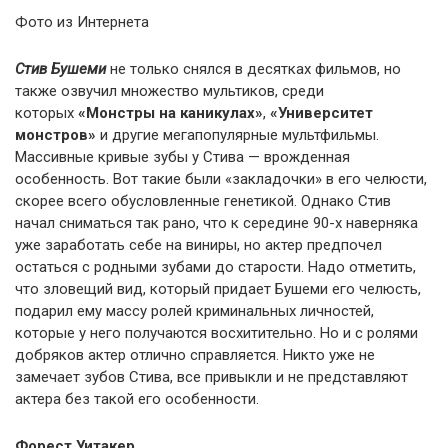
Фото из Интернета
Стив Бушеми
не только снялся в десятках фильмов, но
также озвучил множество мультиков, среди
которых
«Монстры на каникулах»
,
«Университет
монстров»
и другие мегапопулярные мультфильмы.
Массивные кривые зубы у Стива — врожденная
особенность. Вот такие были «закладочки» в его челюсти,
скорее всего обусловленные генетикой. Однако Стив
начал сниматься так рано, что к середине 90-х наверняка
уже заработать себе на виниры, но актер предпочел
остаться с родными зубами до старости. Надо отметить,
что зловещий вид, который придает Бушеми его челюсть,
подарил ему массу ролей криминальных личностей,
которые у него получаются восхитительно. Но и с ролями
добряков актер отлично справляется. Никто уже не
замечает зубов Стива, все привыкли и не представляют
актера без такой его особенности.
Форест Уитакер