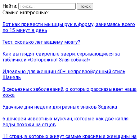
Найти:
Самые интересные:
Вот как привести мышцы рук в форму, занимаясь всего
по 15 минут в день
Тест: сколько лет вашему мозгу?
Как выглядят свирепые звери, скрывающиеся за
табличкой «Осторожно! Злая собака!»
Идеально для женщин 40+: непревзойденный стиль
Шанель
8 серьезных заболеваний, о которых рассказывает наша
кожа
Удачные дни недели для разных знаков Зодиака
6 дочерей известных мужчин, которые как две капля
воды похожи на отцов
11 стран, в которых живут самые красивые женщины на