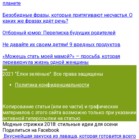
планете
Безобидные фразы, которые притягивают несчастья. О
каких же фразах идёт речь?
Отборный юмор: Переписка будущих родителей
Не давайте их своим детям! 9 вредных продуктов
«Можешь стать моей мамой?» — просьба, которая
перевернула жизнь одной женщины
2021 "Ёлки зелёные". Все права защищены
Политика конфиденциальности
Копирование статьи (или ее части) и графических
материалов с этого сайта возможно только при указании
активной гиперссылки на статью
Модные стрижки 2018: стильные идеи для осени
Поделиться на Facebook
Вкуснейшая закуска из лаваша, которая готовится всего