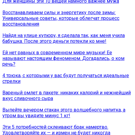
Для женщины эти 10 вещей намного важнее мужа
Восстанавливаем силы и энергетику после зимы:
Универсальные советы, которые облегчат процесс
восстановления
Найдя на улице купюру, я сделала так, как меня учила
бабушка. После этого деньги потекли ко мне!
Ей нет равных в современном мире музыки! Ее
называют настоящим феноменом. Догадались, о ком
речь?
4 трюка, с которыми у вас будут получаться идеальные
стрелки
Вареный омлет в пакете: никаких калорий и нежнейший
вкус сливочного сыра
Выпейте вечером стакан этого волшебного напитка, а
утром вы увидите минус 1 кг!
Эти 5 потребностей склеивают брак намертво.
Удовлетворяйте их — и измен не будет никогда