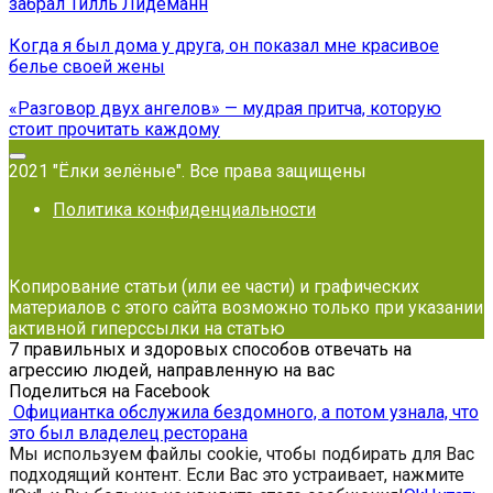
забрал Тилль Лидеманн
Когда я был дома у друга, он показал мне красивое
белье своей жены
«Разговор двух ангелов» — мудрая притча, которую
стоит прочитать каждому
2021 "Ёлки зелёные". Все права защищены
Политика конфиденциальности
Копирование статьи (или ее части) и графических
материалов с этого сайта возможно только при указании
активной гиперссылки на статью
7 правильных и здоровых способов отвечать на
агрессию людей, направленную на вас
Поделиться на Facebook
Официантка обслужила бездомного, а потом узнала, что
это был владелец ресторана
Мы используем файлы cookie, чтобы подбирать для Вас
подходящий контент. Если Вас это устраивает, нажмите