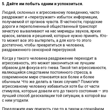
5. Дайте им побыть одним и успокоиться.
Людей, склонных к агрессивному поведению, часто
раздражает и «перегружает» избыток информации,
получаемой от органов чувств. В частности, городские
дороги и переполненный общественный транспорт
зачастую вываливают на нас мириады звуков, ярких
красок, запахов и решений, которые нужно принять. Кто-
то может все это вытерпеть, а для кого-то этого
достаточно, чтобы превратиться в человека,
раздраженного сенсорной перегрузкой.
Когда у такого человека раздражение переходит в
агрессивность, это может закончиться не лучшим
образом для фокуса его гнева. Такой тип агрессивности,
являющийся следствием постоянного стресса, в
современном мире становится все более и более
обычным. Что же делать в таких случаях? Помогите
агрессивному человеку избавиться хотя бы от части
стимулов, которые довели его до такого состояния — это
лучший способ деэскалации той ситуации, в которой вы
с ним угодили.
Предложите ему присесть где-то в тихом и спокойном