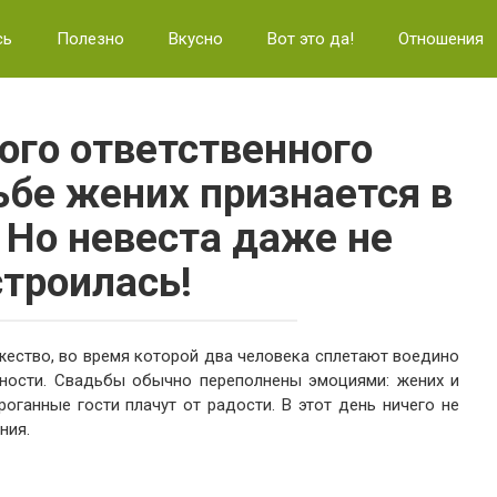
сь
Полезно
Вкусно
Вот это да!
Отношения
ого ответственного
ьбе жених признается в
 Но невеста даже не
строилась!
ество, во время которой два человека сплетают воедино
рности. Свадьбы обычно переполнены эмоциями: жених и
троганные гости плачут от радости. В этот день ничего не
ния.