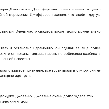
 пары Джессики и Джефферсона. Жених и невеста долго
ебной церемонии Джефферсон заявил, что любит другую
ствиями. Очень часто свадьба после такого моментально
твах и остановил церемонию, он сделал её ещё более
о, что он покинул алтарь, парень не собирался разбивать
ошенной невесты».
л открытое признание, все гости впали в ступор: они не
женщине идёт речь.
дочурку Джованну. Джованна очень долго ждала этих
огическим отцом.