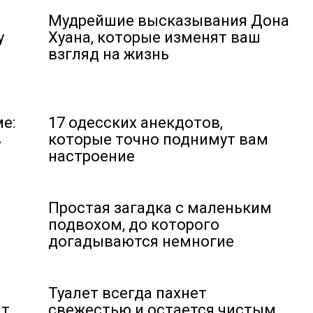
Мудрейшие высказывания Дона
у
Хуана, которые изменят ваш
взгляд на жизнь
е:
17 одесских анекдотов,
в
которые точно поднимут вам
настроение
Простая загадка с маленьким
подвохом, до которого
догадываются немногие
Туалет всегда пахнет
ит
свежестью и остается чистым