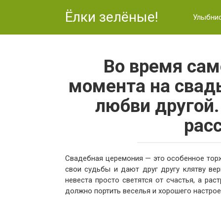
Перейти
Ёлки зелёные!
к
Улыбни
контенту
Во время сам
момента на свад
любви другой.
рас
Свадебная церемония — это особенное торж
свои судьбы и дают друг другу клятву ве
невеста просто светятся от счастья, а рас
должно портить веселья и хорошего настрое