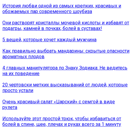
История любви одной из самых крепких, красивых и
обожаемых пар современного шоубиза
Они растворят кристаллы мочевой кислоты и избавят от
подагры, камней в почках, болей в суставах!
5 вещей, которые хочет каждый мужчина
Как правильно выбрать мандарины: скрытые опасности
ароматных плодов
4 главных манипулятора по Знаку Зодиака: Не ведитесь
на их поведение
20 чертовски метких высказываний от людей, которые
просто устали
Очень красивый салат «Царский» с семгой в виде
рулета
Используйте этот простой трюк, чтобы избавиться от
болей в спине, шее, плечах и руках всего за 1 минуту