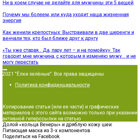
Ни в коем случае не делайте для мужчины эти 5 вещей
Почему мы болеем, или куда уходит наша жизненная
энергия
Как женили крепостных: Выстраивали в две шеренги и
венчали тех, кто был ближе друг к другу
«Ты уже старая… Да, пару лет – и на помойку»: Так
говорит мне мужчина, с которым я изменяю мужу… и не
могу перестать
2021 "Ёлки зелёные". Все права защищены
Политика конфиденциальности
Копирование статьи (или ее части) и графических
материалов с этого сайта возможно только при указании
активной гиперссылки на статью
Долой «кольца Венеры» и дряблую кожу шеи:
Питающая маска из 3-х компонентов
Поделиться на Facebook