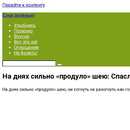
Перейти к контенту
Ёлки зелёные!
Улыбнись
Полезно
Вкусно
Вот это да!
Отношения
Не болеть!
На днях сильно «продуло» шею: Спас
На днях сильно «продуло» шею, ни согнуть не разогнуть как г