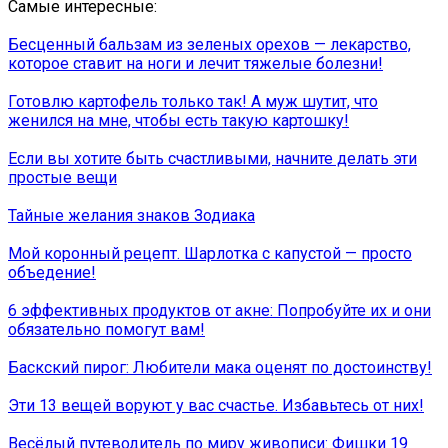
Самые интересные:
Бесценный бальзам из зеленых орехов — лекарство,
которое ставит на ноги и лечит тяжелые болезни!
Готовлю картофель только так! А муж шутит, что
женился на мне, чтобы есть такую картошку!
Если вы хотите быть счастливыми, начните делать эти
простые вещи
Тайные желания знаков Зодиака
Мой коронный рецепт. Шарлотка с капустой — просто
объедение!
6 эффективных продуктов от акне: Попробуйте их и они
обязательно помогут вам!
Баскский пирог: Любители мака оценят по достоинству!
Эти 13 вещей воруют у вас счастье. Избавьтесь от них!
Весёлый путеводитель по миру живописи: Фишки 19