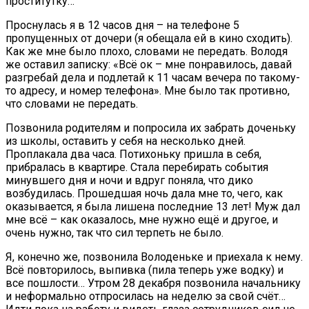
проститутку…
Проснулась я в 12 часов дня – на телефоне 5
пропущенных от дочери (я обещала ей в кино сходить).
Как же мне было плохо, словами не передать. Володя
же оставил записку: «Всё ок – мне понравилось, давай
разгребай дела и подлетай к 11 часам вечера по такому-
то адресу, и номер телефона». Мне было так противно,
что словами не передать.
Позвонила родителям и попросила их забрать доченьку
из школы, оставить у себя на несколько дней.
Проплакала два часа. Потихоньку пришла в себя,
прибралась в квартире. Стала перебирать события
минувшего дня и ночи и вдруг поняла, что дико
возбудилась. Прошедшая ночь дала мне то, чего, как
оказывается, я была лишена последние 13 лет! Муж дал
мне всё – как оказалось, мне нужно ещё и другое, и
очень нужно, так что сил терпеть не было.
Я, конечно же, позвонила Володеньке и приехала к нему.
Всё повторилось, выпивка (пила теперь уже водку) и
все пошлости… Утром 28 декабря позвонила начальнику
и неформально отпросилась на неделю за свой счёт…