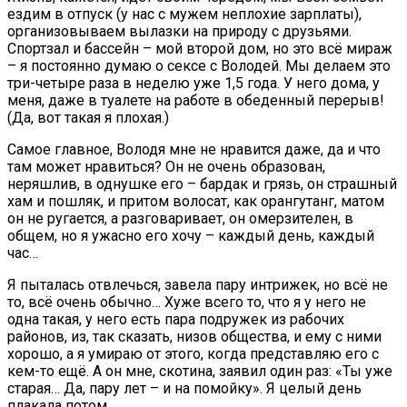
ездим в отпуск (у нас с мужем неплохие зарплаты),
организовываем вылазки на природу с друзьями.
Спортзал и бассейн – мой второй дом, но это всё мираж
– я постоянно думаю о сексе с Володей. Мы делаем это
три-четыре раза в неделю уже 1,5 года. У него дома, у
меня, даже в туалете на работе в обеденный перерыв!
(Да, вот такая я плохая.)
Самое главное, Володя мне не нравится даже, да и что
там может нравиться? Он не очень образован,
неряшлив, в однушке его – бардак и грязь, он страшный
хам и пошляк, и притом волосат, как орангутанг, матом
он не ругается, а разговаривает, он омерзителен, в
общем, но я ужасно его хочу – каждый день, каждый
час…
Я пыталась отвлечься, завела пару интрижек, но всё не
то, всё очень обычно… Хуже всего то, что я у него не
одна такая, у него есть пара подружек из рабочих
районов, из, так сказать, низов общества, и ему с ними
хорошо, а я умираю от этого, когда представляю его с
кем-то ещё. А он мне, скотина, заявил один раз: «Ты уже
старая… Да, пару лет – и на помойку». Я целый день
плакала потом…