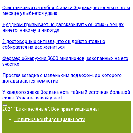
Счастливчики сентября: 4 знака Зодиака, которым в этом
месяце улыбнется удача
Буддизм призывает не рассказывать об этих 6 вещах
ничего, никому и никогда
3 достоверных сигнала, что он действительно
собирается на вас жениться
Фермер обнаружил $600 миллионов, закопанных на его
участке
Простая загадка с маленьким подвохом, до которого
догадываются немногие
У каждого знака Зодиака есть тайный источник большой
силы. Узнайте, какой у вас!
2021 "Ёлки зелёные". Все права защищены
Политика конфиденциальности