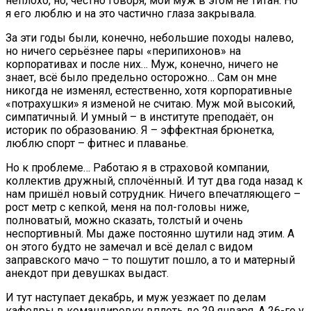
неплохо, но, честно говоря, мой муж в этом не титан. Но
я его люблю и на это частично глаза закрывала.
За эти годы были, конечно, небольшие походы налево,
но ничего серьёзнее пары «перипихонов» на
корпоративах и после них… Муж, конечно, ничего не
знает, всё было предельно осторожно… Сам он мне
никогда не изменял, естественно, хотя корпоративные
«потрахушки» я изменой не считаю. Муж мой высокий,
симпатичный. И умный – в институте преподаёт, он
историк по образованию. Я – эффектная брюнетка,
люблю спорт – фитнес и плаванье.
Но к проблеме… Работаю я в страховой компании,
коллектив дружный, сплочённый. И тут два года назад к
нам пришёл новый сотрудник. Ничего впечатляющего –
рост метр с кепкой, меня на пол-головы ниже,
полноватый, можно сказать, толстый и очень
неспортивный. Мы даже постоянно шутили над этим. А
он этого будто не замечал и всё делал с видом
заправского мачо – то пошутит пошло, а то и матерный
анекдот при девушках выдаст.
И тут наступает декабрь, и муж уезжает по делам
кафедры в командировку вплоть до 29 января. А 26-го у