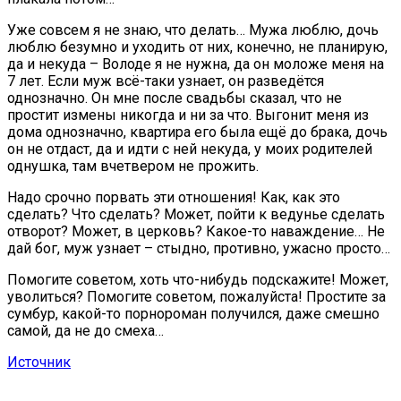
Уже совсем я не знаю, что делать… Мужа люблю, дочь
люблю безумно и уходить от них, конечно, не планирую,
да и некуда – Володе я не нужна, да он моложе меня на
7 лет. Если муж всё-таки узнает, он разведётся
однозначно. Он мне после свадьбы сказал, что не
простит измены никогда и ни за что. Выгонит меня из
дома однозначно, квартира его была ещё до брака, дочь
он не отдаст, да и идти с ней некуда, у моих родителей
однушка, там вчетвером не прожить.
Надо срочно порвать эти отношения! Как, как это
сделать? Что сделать? Может, пойти к ведунье сделать
отворот? Может, в церковь? Какое-то наваждение… Не
дай бог, муж узнает – стыдно, противно, ужасно просто…
Помогите советом, хоть что-нибудь подскажите! Может,
уволиться? Помогите советом, пожалуйста! Простите за
сумбур, какой-то порнороман получился, даже смешно
самой, да не до смеха…
Источник