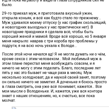
Идти пока на работу и видеть глаза сотрудников сил не
было.
29-го приехал муж, я приготовила вкусный ужин,
открыла коньяк, и всё как будто стало по-прежнему…
Муж удивился моему отпуску (у нас график скользящий,
и новогодних выходных у нас практически нет). В
новогодние праздники я сделала всё, чтобы быть
хорошей женой и мамой. Вроде всё хорошо, но 5 января
меня накрыло: наврав с три короба про проблемы у
подруги, я на всю ночь уехала к Володе…
После этой ночи начался ад! Я не могла думать ни о чём,
кроме секса с этим человеком… Мой любимый муж в
этом плане перестал меня возбуждать совсем, и я
ничего не могу с этим поделать. Благо, последние лет
пять у нас это бывает не чаще раза в месяц. Муж
несколько холодноват, да и наукой своей занят, поэтому
он сильно ничего не заметил. А доченьке я боюсь просто
в глаза смотреть, она уже всё понимает, кажется… Все
мои мысли о Володеньке. И, кажется, уже вся контора
знает о наших отношениях, но, к счастью, все пока
молчат.