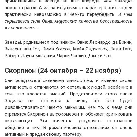
прямолинейны и всегда на шаг впереди, чем заводят
немало врагов. А из-за их упрямого характера этих людей
практически невозможно в чем-то переубедить.
В чем
скрывается сила Овна: лидерские качества, бесстрашность
и энергичность.
Звезды, родившиеся под знаком Овна: Леонардо да Винчи,
Винсент ван Гог, Эмма Уотсон, Майя Энджелоу, Леди Гага,
Роберт Дауни-младший, Чарли Чаплин, Джеки Чан.
Скорпион (24 октября – 22 ноября)
Они рождаются сильными личностями, и именно своей
активностью отличаются от остальных людей, особенно в
том, что касается эмоций. Представители этого знака
Зодиака не относятся к числу тех, кто будет
довольствоваться чем-то меньшим, чем то, к чему они
стремятся.Скорпион высокомерен и обожает критиковать
окружающих. Эти качества утрудняют постоянное
общение с ним. В романтических отношениях он очень
активный и предан своему партнеру.