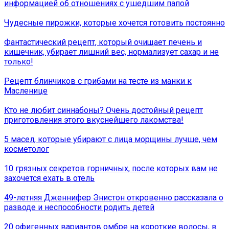
информацией об отношениях с ушедшим папой
Чудесные пирожки, которые хочется готовить постоянно
Фантастический рецепт, который очищает печень и
кишечник, убирает лишний вес, нормализует сахар и не
только!
Рецепт блинчиков с грибами на тесте из манки к
Масленице
Кто не любит синнабоны? Очень достойный рецепт
приготовления этого вкуснейшего лакомства!
5 масел, которые убирают с лица морщины лучше, чем
косметолог
10 грязных секретов горничных, после которых вам не
захочется ехать в отель
49-летняя Дженнифер Энистон откровенно рассказала о
разводе и неспособности родить детей
20 офигенных вариантов омбре на короткие волосы, в