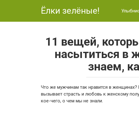
Перейти
Ёлки зелёные!
к
Улыбни
контенту
11 вещей, котор
насытиться в 
знаем, к
Что же мужчинам так нравится в женщинах? 
вызывает страсть и любовь к женскому полу
кое-чего, о чем мы не знали.