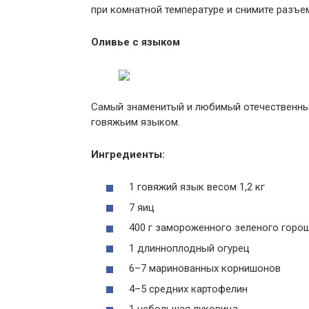
при комнатной температуре и снимите разъе
Оливье с языком
Самый знаменитый и любимый отечественный
говяжьим языком.
Ингредиенты:
1 говяжий язык весом 1,2 кг
7 яиц
400 г замороженного зеленого горо
1 длинноплодный огурец
6–7 маринованных корнишонов
4–5 средних картофелин