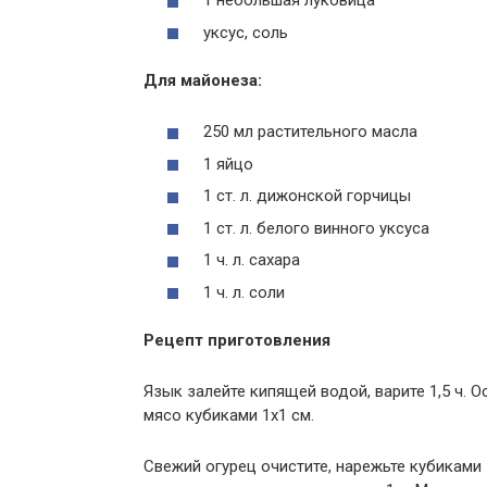
1 небольшая луковица
уксус, соль
Для майонеза:
250 мл растительного масла
1 яйцо
1 ст. л. дижонской горчицы
1 ст. л. белого винного уксуса
1 ч. л. сахара
1 ч. л. соли
Рецепт приготовления
Язык залейте кипящей водой, варите 1,5 ч. О
мясо кубиками 1х1 см.
Свежий огурец очистите, нарежьте кубиками 