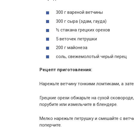
300 г вареной ветчины
300 г сыра (эдам, гауда)
½ стакана грецких орехов
5 веточек петрушки
200 г майонеза
соль, свежемолотый черый перец
Рецепт приготовления:
Нарежьте ветчину тонкими ломтиками, а зате
Грецкие орехи обжарьте на сухой сковороде
порубите или измельчите в блендере.
Мелко нарежьте петрушку и смешайте с ветчи
поперчите.