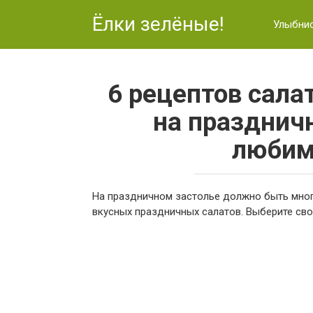
Перейти
Ёлки зелёные!
к
Улыбни
контенту
6 рецептов сала
на праздничн
любим
На праздничном застолье должно быть много
вкусных праздничных салатов. Выберите сво