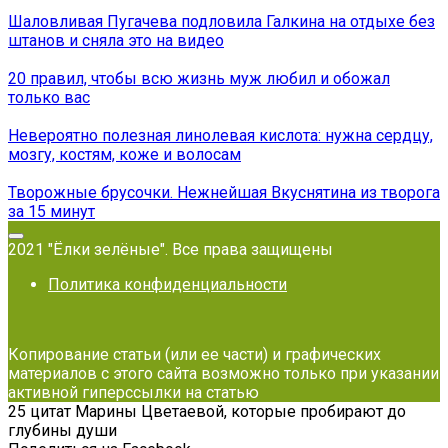
Шаловливая Пугачева подловила Галкина на отдыхе без
штанов и сняла это на видео
20 правил, чтобы всю жизнь муж любил и обожал
только вас
Невероятно полезная линолевая кислота: нужна сердцу,
мозгу, костям, коже и волосам
Творожные брусочки. Нежнейшая Вкуснятина из творога
за 15 минут
2021 "Ёлки зелёные". Все права защищены
Политика конфиденциальности
Копирование статьи (или ее части) и графических
материалов с этого сайта возможно только при указании
активной гиперссылки на статью
25 цитат Марины Цветаевой, которые пробирают до
глубины души