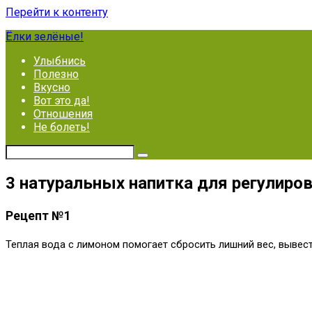
Перейти к контенту
Ёлки зелёные!
Улыбнись
Полезно
Вкусно
Вот это да!
Отношения
Не болеть!
3 натуральных напитка для регулир
Рецепт №1
Теплая вода с лимоном помогает сбросить лишний вес, вывест