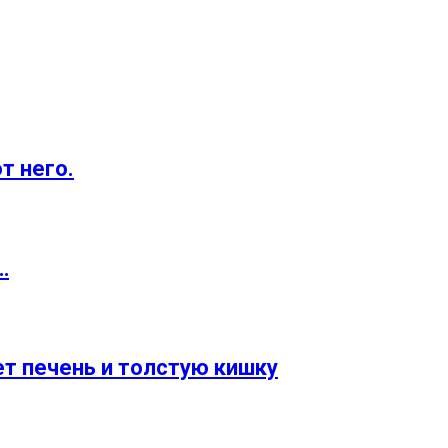
т него.
…
т печень и толстую кишку