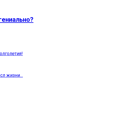
 гениально?
олголетия!
мысл жизни…