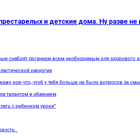
рестарелых и детские дома. Ну разве не
орые снабдят организм всем необходимым для здорового д
ластической хирургии
сскажу кое-что, чтоб у тебя больше не было вопросов за с
али талантом и обаянием
лать с ребенком уроки”
одость…