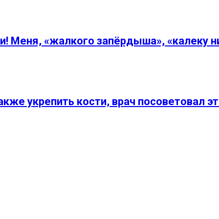
! Меня, «жалкого запёрдыша», «калеку ни
акже укрепить кости, врач посоветовал э