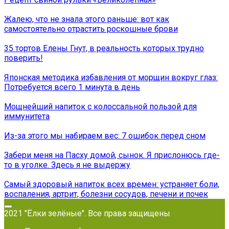
Жалею, что не знала этого раньше: вот как
самостоятельно отрастить роскошные брови
35 тортов Елены Гнут, в реальность которых трудно
поверить!
Японская методика избавления от морщин вокруг глаз:
Потребуется всего 1 минута в день
Мощнейший напиток с колоссальной пользой для
иммунитета
Из-за этого мы набираем вес: 7 ошибок перед сном
Забери меня на Пасху домой, сынок. Я прислонюсь где-
то в уголке. Здесь я не выдержу
Самый здоровый напиток всех времен: устраняет боли,
воспаления, артрит, болезни сосудов, печени и почек
2021 "Ёлки зелёные". Все права защищены