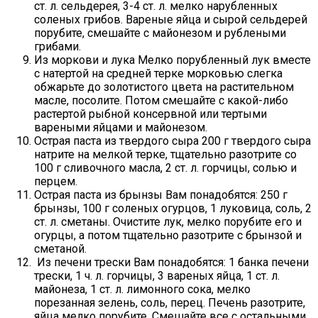
ст. л. сельдерея, 3-4 ст. л. мелко нарубленных
соленых грибов. Вареные яйца и сырой сельдерей
порубите, смешайте с майонезом и рублеными
грибами.
Из моркови и лука Мелко порубленный лук вместе
с натертой на средней терке морковью слегка
обжарьте до золотистого цвета на растительном
масле, посолите. Потом смешайте с какой-либо
растертой рыбной консервной или тертыми
вареными яйцами и майонезом.
Острая паста из твердого сыра 200 г твердого сыра
натрите на мелкой терке, тщательно разотрите со
100 г сливочного масла, 2 ст. л. горчицы, солью и
перцем.
Острая паста из брынзы Вам понадобятся: 250 г
брынзы, 100 г соленых огурцов, 1 луковица, соль, 2
ст. л. сметаны. Очистите лук, мелко порубите его и
огурцы, а потом тщательно разотрите с брынзой и
сметаной.
Из печени трески Вам понадобятся: 1 банка печени
трески, 1 ч. л. горчицы, 3 вареных яйца, 1 ст. л.
майонеза, 1 ст. л. лимонного сока, мелко
порезанная зелень, соль, перец. Печень разотрите,
яйца мелко порубите. Смешайте все с остальными