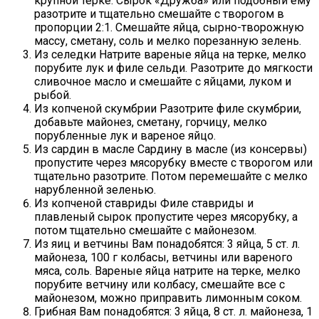
крупной терке. Сырок «Дружба» или подобный ему
разотрите и тщательно смешайте с творогом в
пропорции 2:1. Смешайте яйца, сырно-творожную
массу, сметану, соль и мелко порезанную зелень.
Из селедки Натрите вареные яйца на терке, мелко
порубите лук и филе сельди. Разотрите до мягкости
сливочное масло и смешайте с яйцами, луком и
рыбой.
Из копченой скумбрии Разотрите филе скумбрии,
добавьте майонез, сметану, горчицу, мелко
порубленные лук и вареное яйцо.
Из сардин в масле Сардину в масле (из консервы)
пропустите через мясорубку вместе с творогом или
тщательно разотрите. Потом перемешайте с мелко
нарубленной зеленью.
Из копченой ставриды Филе ставриды и
плавленый сырок пропустите через мясорубку, а
потом тщательно смешайте с майонезом.
Из яиц и ветчины Вам понадобятся: 3 яйца, 5 ст. л.
майонеза, 100 г колбасы, ветчины или вареного
мяса, соль. Вареные яйца натрите на терке, мелко
порубите ветчину или колбасу, смешайте все с
майонезом, можно приправить лимонным соком.
Грибная Вам понадобятся: 3 яйца, 8 ст. л. майонеза, 1