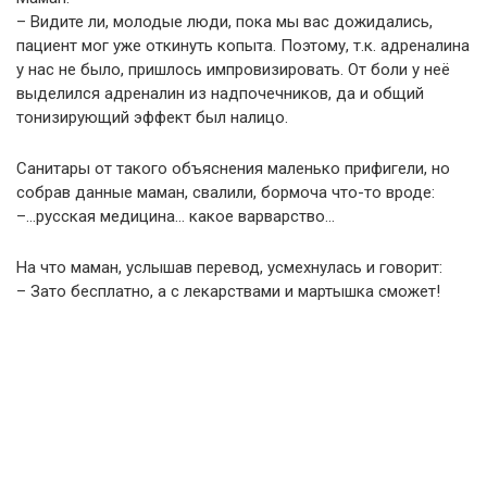
– Видите ли, молодые люди, пока мы вас дожидались,
пациент мог уже откинуть копыта. Поэтому, т.к. адреналина
у нас не было, пришлось импровизировать. От боли у неё
выделился адреналин из надпочечников, да и общий
тонизирующий эффект был налицо.
Санитары от такого объяснения маленько прифигели, но
собрав данные маман, свалили, бормоча что-то вроде:
–…русская медицина… какое варварство…
На что маман, услышав перевод, усмехнулась и говорит:
– Зато бесплатно, а с лекарствами и мартышка сможет!