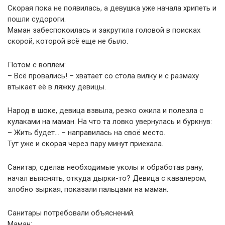
Скорая пока не появилась, а девушка уже начала хрипеть и
пошли судороги.
Маман забеспокоилась и закрутила головой в поисках
скорой, которой всё еще не было.
Потом с воплем:
– Всё провались! – хватает со стола вилку и с размаху
втыкает её в ляжку девицы.
Народ в шоке, девица взвыла, резко ожила и полезла с
кулаками на маман. На что та ловко увернулась и буркнув:
– Жить будет… – направилась на своё место.
Тут уже и скорая через пару минут приехала.
Санитар, сделав необходимые уколы и обработав рану,
начал выяснять, откуда дырки-то? Девица с кавалером,
злобно зыркая, показали пальцами на маман.
Санитары потребовали объяснений.
Маман: