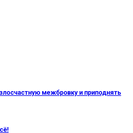
 злосчастную межбровку и приподнять
сё!