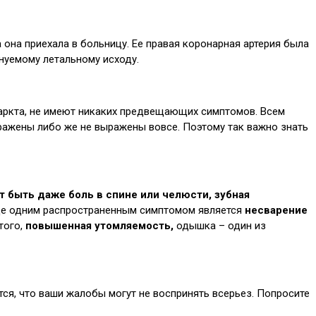
а она приехала в больницу. Ее правая коронарная артерия была
инуемому летальному исходу.
фаркта, не имеют никаких предвещающих симптомов. Всем
ыражены либо же не выражены вовсе. Поэтому так важно знать
т быть даже боль в спине или челюсти, зубная
ще одним распространенным симптомом является
несварение
того,
повышенная утомляемость,
одышка – один из
тся, что ваши жалобы могут не воспринять всерьез. Попросите