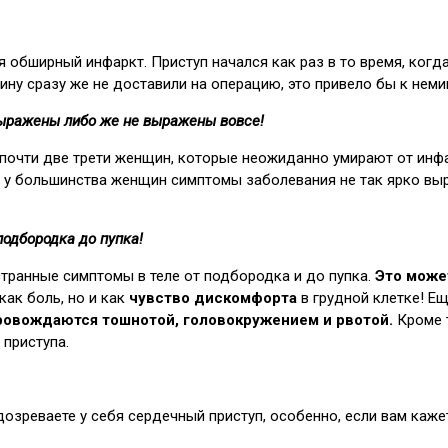
ся обширный инфаркт. Приступ начался как раз в то время, когд
ину сразу же не доставили на операцию, это привело бы к нем
ыражены либо же не выражены вовсе!
, почти две трети женщин, которые неожиданно умирают от ин
 но у большинства женщин симптомы заболевания не так ярко в
одбородка до пупка!
транные симптомы в теле от подбородка и до пупка.
Это може
как боль, но и как
чувство дискомфорта
в грудной клетке! Е
ровождаются тошнотой, головокружением и рвотой.
Кроме 
приступа.
дозреваете у себя сердечный приступ, особенно, если вам каже