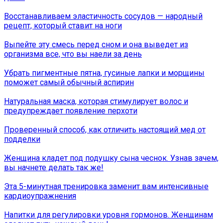
Восстанавливаем эластичность сосудов — народный
рецепт, который ставит на ноги
Выпейте эту смесь перед сном и она выведет из
организма все, что вы наели за день
Убрать пигментные пятна, гусиные лапки и морщины
поможет самый обычный аспирин
Натуральная маска, которая стимулирует волос и
предупреждает появление перхоти
Проверенный способ, как отличить настоящий мед от
подделки
Женщина кладет под подушку сына чеснок. Узнав зачем,
вы начнете делать так же!
Эта 5-минутная тренировка заменит вам интенсивные
кардиоупражнения
Напитки для регулировки уровня гормонов. Женщинам