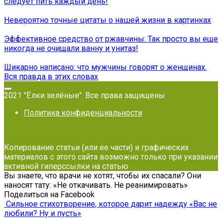
следует пить каждый день!
Невероятно точные цитаты о нашей жизни в картинках
Эффективное средство от ржавчины: Так просто вы еще
никогда не очищали ванну и унитаз!
Шикарно написано: что мужчины говорят о женщинах.
Вся правда в этих словах
2021 "Ёлки зелёные". Все права защищены
Политика конфиденциальности
Копирование статьи (или ее части) и графических
материалов с этого сайта возможно только при указании
активной гиперссылки на статью
Вы знаете, что врачи не хотят, чтобы их спасали? Они
наносят тату: «Не откачивать. Не реанимировать»
Поделиться на Facebook
Сильное стихотворение, которое дарит надежду «Вас не
любили? Ну и пусть»