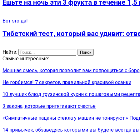
Ешьте на ночь эти 3 фрукта в течение 1
Вот это да!
Тибетский тест, который вас удивит: отв
Найти:
Самые интересные:
Мощная смесь, которая позволит вам попрощаться с бо
Не горбимся! 7 секретов правильной красивой осанки
10 лучших блюд грузинской кухни с пошаговыми рецепта
3 закона, которые притягивают счастье
«Симпатичные пацаны стекла у машин не тонируют.» Под
14 привычек, обзаведясь которыми вы будете всегда вы