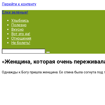
Перейти к контенту
Ёлки зелёные!
Улыбнись
Полезно
Вкусно
Вот это да!
Отношения
Не болеть!
«Женщина, которая очень переживала
Однажды к Богу пришла женщина. Ее спина была согнута под