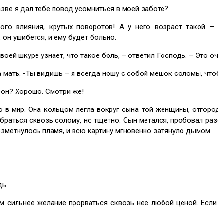
азве я дал тебе повод усомниться в моей заботе?
ого влияния, крутых поворотов! А у него возраст такой – 
 он ушибется, и ему будет больно.
воей шкуре узнает, что такое боль, – ответил Господь. – Это 
а мать. -Ты видишь – я всегда ношу с собой мешок соломы, чтоб
рон? Хорошо. Смотри же!
в мир. Она кольцом легла вокруг сына той женщины, отгороди
браться сквозь солому, но тщетно. Сын метался, пробовал разо
Взметнулось пламя, и всю картину мгновенно затянуло дымом.
дь.
м сильнее желание прорваться сквозь нее любой ценой. Если 