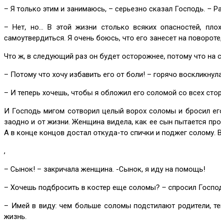
– Я только этим и занимаюсь, – серьезно сказал Господь. – Р
– Нет, но… В этой жизни столько всяких опасностей, плох
самоутвердиться. Я очень боюсь, что его занесет на повороте,
Что ж, в следующий раз он будет осторожнее, потому что на с
– Потому что хочу избавить его от боли! – горячо воскликнул
– И теперь хочешь, чтобы я обложил его соломой со всех сто
И Господь мигом сотворил целый ворох соломы и бросил его 
заодно и от жизни. Женщина видела, как ее сын пытается про
А в конце концов достал откуда-то спички и поджег солому. 
,
– Сынок! – закричала женщина. -Сынок, я иду на помощь!
– Хочешь подбросить в костер еще соломы? – спросил Госпо
– Имей в виду: чем больше соломы подстилают родители, те
жизнь.