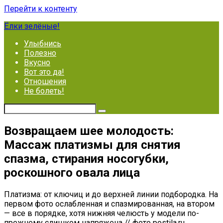
Перейти к контенту
Ёлки зелёные!
Улыбнись
Полезно
Вкусно
Вот это да!
Отношения
Не болеть!
Возвращаем шее молодость:
Массаж платизмы для снятия
спазма, стирания носогубки,
роскошного овала лица
Платизма: от ключиц и до верхней линии подбородка. На
первом фото ослабленная и спазмированная, на втором
— все в порядке, хотя нижняя челюсть у модели по-
прежнему слишком напряжена // фото postila.ru