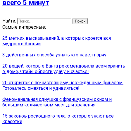
всего 5 минут
Найти:
Самые интересные:
25 метких высказываний, в которых кроется вся
мудрость Японии
3 действенных способа узнать кто навел порчу
20 вещей, которые Ванга рекомендовала всем хранить
в доме, чтобы обрести удачу и счастье!
20 открыток с по-настоящему неожиданным финалом.
Готовьтесь смеяться и удивляться!
Феноменальная однушка с французским окном и
большим количеством мест для хранения
15 законов роскошного тела, о которых знают все
красотки