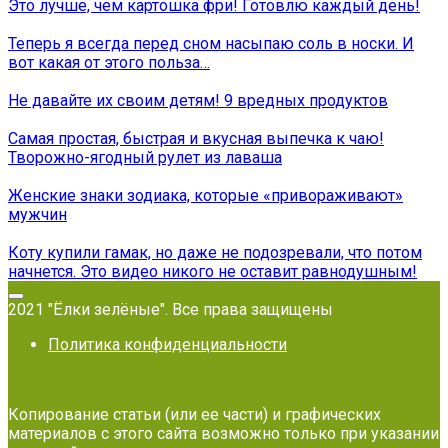
Это лучше, чем картошка фри! Готовлю каждый день!
Теперь я всегда перед сном насыпаю соль в носки. И
вот какая от этого польза…
Не давайте их своим детям! 9 вредных продуктов
Самая простая, быстрая и вкусная выпечка к чаю!
Творожно-ягодный рулет из лаваша
Женские знаки зодиака, которые «привораживают»
мужчин
Коту купили гамак, но даже не подозревали, что потом
начнется. Это видео никого не оставит равнодушным!
2021 "Ёлки зелёные". Все права защищены
Политика конфиденциальности
Копирование статьи (или ее части) и графических
материалов с этого сайта возможно только при указании