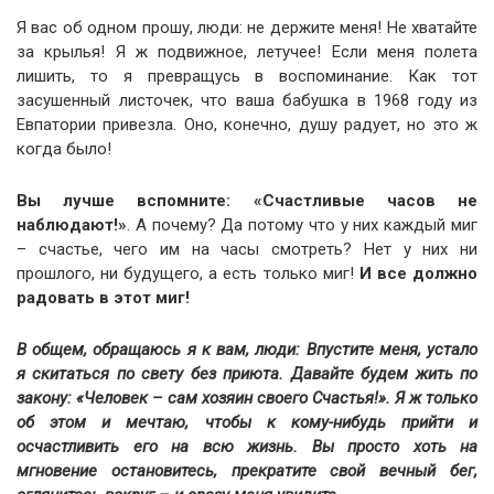
Я вас об одном прошу, люди: не держите меня! Не хватайте
за крылья! Я ж подвижное, летучее! Если меня полета
лишить, то я превращусь в воспоминание. Как тот
засушенный листочек, что ваша бабушка в 1968 году из
Евпатории привезла. Оно, конечно, душу радует, но это ж
когда было!
Вы лучше вспомните: «Счастливые часов не
наблюдают!»
. А почему? Да потому что у них каждый миг
– счастье, чего им на часы смотреть? Нет у них ни
прошлого, ни будущего, а есть только миг!
И все должно
радовать в этот миг!
В общем, обращаюсь я к вам, люди: Впустите меня, устало
я скитаться по свету без приюта. Давайте будем жить по
закону: «Человек – сам хозяин своего Счастья!». Я ж только
об этом и мечтаю, чтобы к кому-нибудь прийти и
осчастливить его на всю жизнь. Вы просто хоть на
мгновение остановитесь, прекратите свой вечный бег,