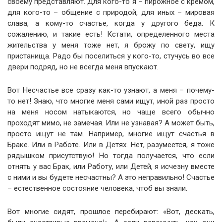
своему представляют. Для кого-то я – пирожное с кремом,
для кого-то – общение с природой, для иных – мировая
слава, а кому-то счастье, когда у другого беда. К
сожалению, и такие есть! Кстати, определенного места
жительства у меня тоже нет, я брожу по свету, ищу
пристанища. Радо бы поселиться у кого-то, стучусь во все
двери подряд, но не всегда меня впускают.
Вот Несчастье все сразу как-то узнают, а меня – почему-
то нет! Знаю, что многие меня сами ищут, иной раз просто
на меня носом натыкаются, но чаще всего обычно
проходят мимо, не замечая. Или не узнавая? А может быть,
просто ищут не там. Например, многие ищут счастья в
Браке. Или в Работе. Или в Детях. Нет, разумеется, я тоже
рядышком присутствую! Но тогда получается, что если
отнять у вас Брак, или Работу, или Детей, я исчезну вместе
с ними и вы будете несчастны? А это неправильно! Счастье
– естественное состояние человека, чтоб вы знали.
Вот многие сидят, прошлое перебирают: «Вот, дескать,