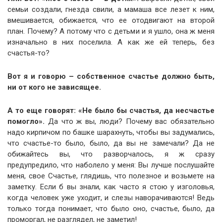
семьи создали, гнезда свили, а мамаша все лезет к ним,
вмешивается, обижается, что ее отодвигают на второй
план. Почему? А потому что с детьми и я ушло, она ж меня
изначально в них поселила. А как же ей теперь, без
счастья-то?
Вот я и говорю – собственное счастье должно быть,
ни от кого не зависящее.
А то еще говорят: «Не было бы счастья, да несчастье
помогло».
Да что ж вы, люди? Почему вас обязательно
надо кирпичом по башке шарахнуть, чтобы вы задумались,
что счастье-то было, было, да вы не замечали? Да не
обижайтесь вы, что разворчалось, я ж сразу
предупредило, что наболело у меня: Вы лучше послушайте
меня, свое Счастье, глядишь, что полезное и возьмете на
заметку. Если б вы знали, как часто я стою у изголовья,
когда человек уже уходит, и слезы наворачиваются! Ведь
только тогда понимает, что было оно, счастье, было, да
проморгал, не разглядел, не заметил!