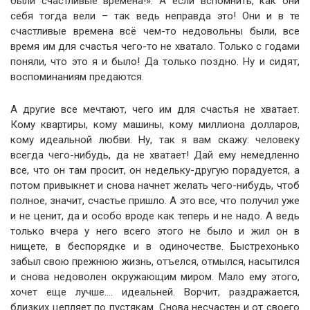
были счастливые времена!». А если вспомнить, как они
себя тогда вели – так ведь неправда это! Они и в те
счастливые времена всё чем-то недовольны были, все
время им для счастья чего-то не хватало. Только с годами
поняли, что это я и было! Да только поздно. Ну и сидят,
воспоминаниям предаются.
А другие все мечтают, чего им для счастья не хватает.
Кому квартиры, кому машины, кому миллиона долларов,
кому идеальной любви. Ну, так я вам скажу: человеку
всегда чего-нибудь, да не хватает! Дай ему немедленно
все, что он там просит, он недельку-другую порадуется, а
потом привыкнет и снова начнет желать чего-нибудь, чтоб
полное, значит, счастье пришло. А это все, что получил уже
и не ценит, да и особо вроде как теперь и не надо. А ведь
только вчера у него всего этого не было и жил он в
нищете, в беспорядке и в одиночестве. Быстрехонько
забыл свою прежнюю жизнь, отъелся, отмылся, насытился
и снова недоволен окружающим миром. Мало ему этого,
хочет еще лучше…. идеальней. Ворчит, раздражается,
близких цепляет по пустякам. Снова несчастен и от своего