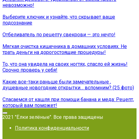
невозможно!
Выберите ключик и узнайте, что скрывает ваше
подсознание
Отбеливатель по рецепту свекрови — это нечто!
Мягкая очистка кишечника в домашних условиях. Не
трать деньги на дорогостоящие процедуры!
То, что она увидела на своих ногтях, спасло ей жизнь!
Срочно проверь у себя!
Какие все-таки раньше были замечательные ,
душевные новогодние открытки… вспомним? (25 фото)
Спасаемся от кашля при помощи банана и меда: Рецепт,
который вам поможет!
2021 "Ёлки зелёные". Все права защищены
Политика конфиденциальности