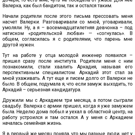
Валерка, как был бандитом, так и остался таким.
Начали родители после этого письма прессовать меня
насчет Валерки. Разговаривали со мной, уговаривали,
умоляли. Ну, а я – восемнадцатилетняя девчонка – под
натиском «родительской любви» — «согнулась». В
общем, согласилась я с родителями, что парень мне
другой нужен.
Тут на работе у отца молодой инженер появился –
пришел сразу после института. Родители меня с ним
познакомили, стали хвалить Аркадия, называя его
перспективным специалистом. Аркадий этот стал за
мной ухаживать. А тут еще и писем долго от Валерки не
было. В общем, подумала я, что если замуж выходить, то
Аркадий – серьезная кандидатура.
Дружили мы с Аркадием три месяца, а потом сыграли
свадьбу. Валерка с армии пришел, когда я уже замужем
была. Неделю дома побыл и уехал в областной центр, на
работу устроился и там остался. А у меня с Аркадием
началась семейная жизнь.
Я в первый же месяц поняла, что мы разные люди, нет у