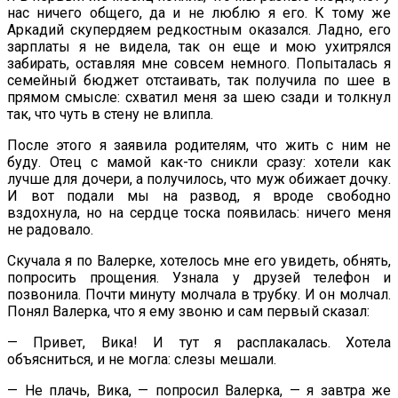
нас ничего общего, да и не люблю я его. К тому же
Аркадий скупердяем редкостным оказался. Ладно, его
зарплаты я не видела, так он еще и мою ухитрялся
забирать, оставляя мне совсем немного. Попыталась я
семейный бюджет отстаивать, так получила по шее в
прямом смысле: схватил меня за шею сзади и толкнул
так, что чуть в стену не влипла.
После этого я заявила родителям, что жить с ним не
буду. Отец с мамой как-то сникли сразу: хотели как
лучше для дочери, а получилось, что муж обижает дочку.
И вот подали мы на развод, я вроде свободно
вздохнула, но на сердце тоска появилась: ничего меня
не радовало.
Скучала я по Валерке, хотелось мне его увидеть, обнять,
попросить прощения. Узнала у друзей телефон и
позвонила. Почти минуту молчала в трубку. И он молчал.
Понял Валерка, что я ему звоню и сам первый сказал:
— Привет, Вика! И тут я расплакалась. Хотела
объясниться, и не могла: слезы мешали.
— Не плачь, Вика, — попросил Валерка, — я завтра же