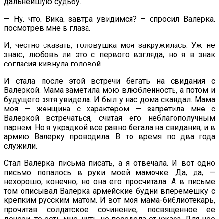
дальнейшую судьбу.
— Ну, что, Вика, завтра увидимся? – спросил Валерка,
посмотрев мне в глаза.
И, честно сказать, головушка моя закружилась. Уж не
знаю, любовь ли это с первого взгляда, но я в знак
согласия кивнула головой.
И стала после этой встречи бегать на свидания с
Валеркой. Мама заметила мою влюбленность, а потом и
будущего зятя увидела. И был у нас дома скандал. Мама
моя — женщина с характером — запретила мне с
Валеркой встречаться, считая его неблагополучным
парнем. Но я украдкой все равно бегала на свидания; и в
армию Валерку проводила. В то время по два года
служили.
Стал Валерка письма писать, а я отвечала. И вот одно
письмо попалось в руки моей мамочке. Да, да, —
нехорошо, конечно, но она его просчитала. А в письме
том описывал Валерка армейские будни вперемешку с
крепким русским матом. И вот моя мама-библиотекарь,
прочитав солдатское сочинение, посвященное ее
дочери, то есть мне, чуть не поседела от ужаса. Для нее