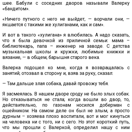
шее. Бабули с соседних дворов называли Валерку
«бандитом».
«Ничего путного с него не выйдет, — ворчали они, —
якшается с такими же хулиганами, как и сам».
И вот в такого «хулигана» я влюбилась. А надо сказать,
что я была девочкой из приличной семьи: мама –
библиотекарь, папа – инженер на заводе. С детства
музыкальная школы и кружки, любимые книжки и
вязание, — в общем, барышня старого века.
Валерка подошел ко мне, когда я возвращалась с
занятий; отозвал в сторону и, взяв за руку, сказал:
— Там дальше злая собака, давай провожу тебя.
Я засмеялась. В нашем дворе сроду не было злых собак.
Но отказываться не стала; когда вошли во двор, то,
действительно, по газонам носился доберман с
ошейником. На самом деле он был не злым, а просто
дурным – хозяева плохо воспитали, вот и мог кинуться
на человека ни с того, ни с сего. Но этот короткий путь,
что мы прошли с Валеркой, определил нашу с ним