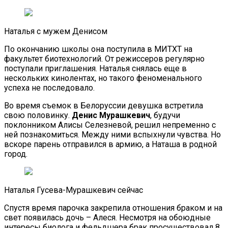
Наталья с мужем Денисом
По окончанию школы она поступила в МИТХТ на
факультет биотехнологий. От режиссеров регулярно
поступали приглашения. Наталья снялась еще в
нескольких кинолентах, но такого феноменального
успеха не последовало.
Во время съемок в Белоруссии девушка встретила
свою половинку.
Денис Мурашкевич
, будучи
поклонником Алисы Селезневой, решил непременно с
ней познакомиться. Между ними вспыхнули чувства. Но
вскоре парень отправился в армию, а Наташа в родной
город.
Наталья Гусева-Мурашкевич сейчас
Спустя время парочка закрепила отношения браком и на
свет появилась дочь – Алеся. Несмотря на обоюдные
интересы биолога и фельдшера брак просуществовал 8