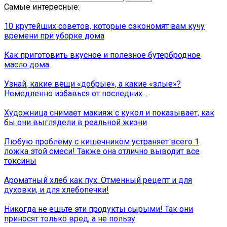
Самые интересные:
10 крутейших советов, которые сэкономят вам кучу
времени при уборке дома
Как приготовить вкусное и полезное бутербродное
масло дома
Узнай, какие вещи «добрые», а какие «злые»?
Немедленно избавься от последних…
Художница снимает макияж с кукол и показывает, как
бы они выглядели в реальной жизни
Любую проблему с кишечником устраняет всего 1
ложка этой смеси! Также она отлично выводит все
токсины
Ароматный хлеб как пух. Отменный рецепт и для
духовки, и для хлебопечки!
Никогда не ешьте эти продукты сырыми! Так они
приносят только вред, а не пользу