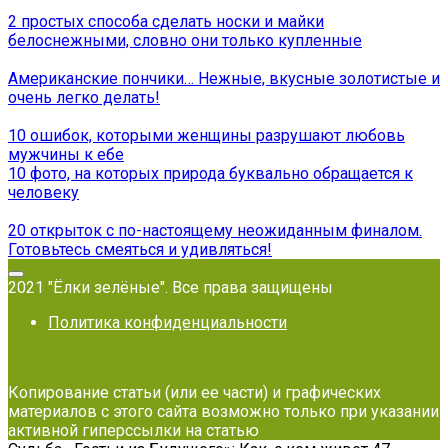
2 простых способа сделать носки и майки
белоснежными, словно они только купленные
Американские пончики… Нежные, вкусные золотистые и
очень легко делать!
10 ошибок, которыми женщины разрушают любовь
мужчины к ебе
10 фото, на которых природа буквально обращается к
человеку
20 открыток с по-настоящему неожиданным финалом.
Готовьтесь смеяться и удивляться!
2021 "Ёлки зелёные". Все права защищены
Политика конфиденциальности
Копирование статьи (или ее части) и графических
материалов с этого сайта возможно только при указании
активной гиперссылки на статью