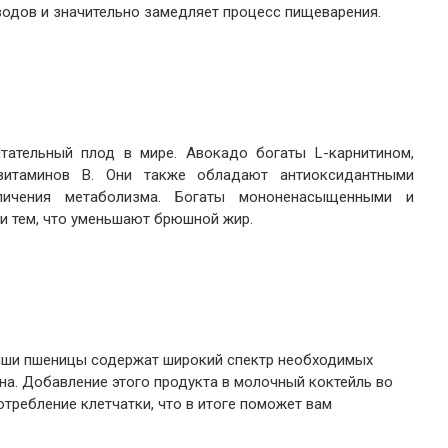
водов и значительно замедляет процесс пищеварения.
ательный плод в мире. Авокадо богаты L-карнитином,
витаминов B. Они также обладают антиоксидантными
личения метаболизма. Богаты мононенасыщенными и
и тем, что уменьшают брюшной жир.
дыши пшеницы содержат широкий спектр необходимых
а. Добавление этого продукта в молочный коктейль во
требление клетчатки, что в итоге поможет вам