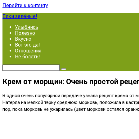
Перейти к контенту
Ёлки зелёные!
Улыбнись
Полезно
Вкусно
Вот это да!
Отношения
Не болеть!
Крем от морщин: Очень простой рецеп
В одной очень популярной передаче узнала рецепт крема от мо
Натерла на мелкой терку среднюю морковь, положила в кастр
пор, пока морковь не ужарилась (цвет моркови остался оранж