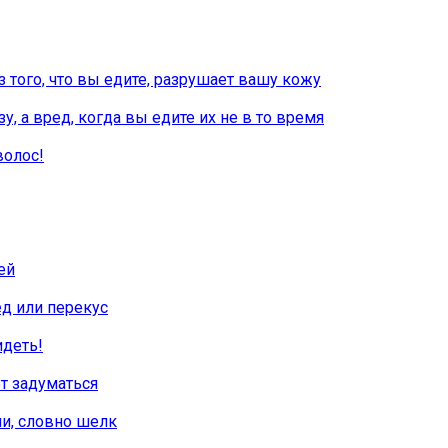
з того, что вы едите, разрушает вашу кожу
, а вред, когда вы едите их не в то время
волос!
ей
ед или перекус
идеть!
т задуматься
ми, словно шелк