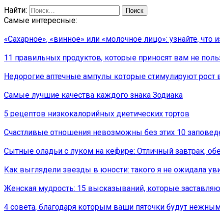
Найти:
Самые интересные:
«Сахарное», «винное» или «молочное лицо»: узнайте, что и
11 правильных продуктов, которые приносят вам не пользу
Недорогие аптечные ампулы которые стимулируют рост 
Самые лучшие качества каждого знака Зодиака
5 рецептов низкокалорийных диетических тортов
Счастливые отношения невозможны без этих 10 заповед
Сытные оладьи с луком на кефире: Отличный завтрак, об
Как выглядели звезды в юности: такого я не ожидала ув
Женская мудрость: 15 высказываний, которые заставляю
4 совета, благодаря которым ваши пяточки будут нежны