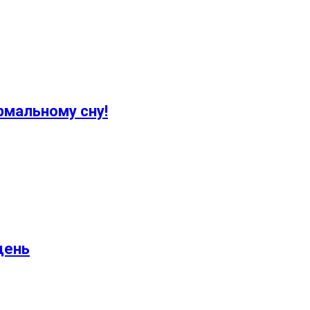
рмальному сну!
день