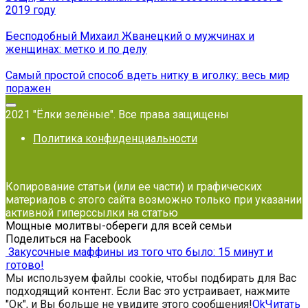
2019 году
Бесподобный Михаил Жванецкий о мужчинах и
женщинах: метко и по делу
Самый простой способ вдеть нитку в иголку: весь мир
поражен
2021 "Ёлки зелёные". Все права защищены
Политика конфиденциальности
Копирование статьи (или ее части) и графических
материалов с этого сайта возможно только при указании
активной гиперссылки на статью
Мощные молитвы-обереги для всей семьи
Поделиться на Facebook
Закусочные маффины из того что было: 15 минут и
готово!
Мы используем файлы cookie, чтобы подбирать для Вас
подходящий контент. Если Вас это устраивает, нажмите
"Ок", и Вы больше не увидите этого сообщения!
Ok
Читать