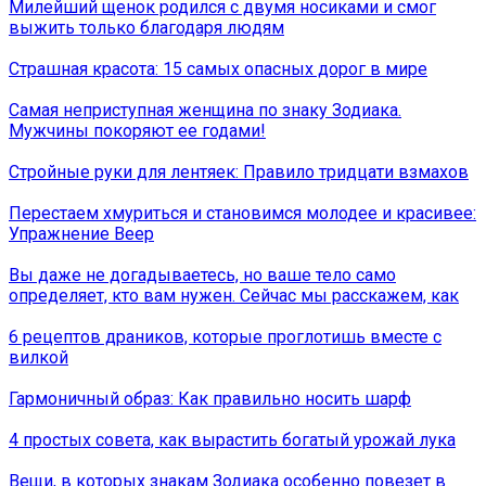
Милейший щенок родился с двумя носиками и смог
выжить только благодаря людям
Страшная красота: 15 самых опасных дорог в мире
Самая неприступная женщина по знаку Зодиака.
Мужчины покоряют ее годами!
Стройные руки для лентяек: Правило тридцати взмахов
Перестаем хмуриться и становимся молодее и красивее:
Упражнение Веер
Вы даже не догадываетесь, но ваше тело само
определяет, кто вам нужен. Сейчас мы расскажем, как
6 рецептов драников, которые проглотишь вместе с
вилкой
Гармоничный образ: Как правильно носить шарф
4 простых совета, как вырастить богатый урожай лука
Вещи, в которых знакам Зодиака особенно повезет в