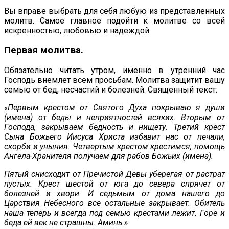
Вы вправе выбрать для себя любую из представленных
молитв. Самое главное подойти к молитве со всей
искренностью, любовью и надеждой.
Первая молитва.
Обязательно читать утром, именно в утренний час
Господь внемлет всем просьбам. Молитва защитит вашу
семью от бед, несчастий и болезней. Священный текст:
«Первым крестом от Святого Духа покрываю я души
(имена) от беды и неприятностей всяких. Вторым от
Господа, закрываем бедность и нищету. Третий крест
Сына Божьего Иисуса Христа избавит нас от печали,
скорби и уныния. Четвертым крестом крестимся, помощь
Ангела-Хранителя получаем для рабов Божьих (имена).
Пятый снисходит от Пречистой Девы уберегая от растрат
пустых. Крест шестой от юга до севера спрячет от
болезней и хвори. И седьмым от дома нашего до
Царствия Небесного все остальные закрывает. Обитель
наша теперь и всегда под семью крестами лежит. Горе и
беда ей век не страшны. Аминь.»