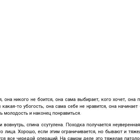
я, она никого не боится, она сама выбирает, кого хочет, она 
я какая-то убогость, она сама себе не нравится, она начинае
ь молодость и наконец понравиться.
 вовнутрь, спина ссутулена. Походка получается неуверенная
го лица. Хорошо, если этим ограничивается, но бывают и тяже
тся все чередой операций. На самом деле это тяжелая патол