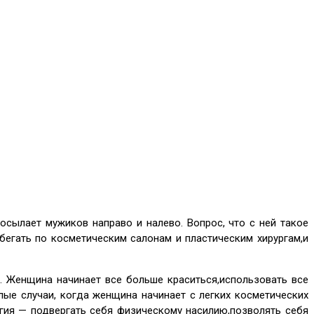
посылает мужиков направо и налево. Вопрос, что с ней такое
т бегать по косметическим салонам и пластическим хирургам,и
. Женщина начинает все больше краситься,использовать все
лые случаи, когда женщина начинает с легких косметических
огия — подвергать себя физическому насилию,позволять себя