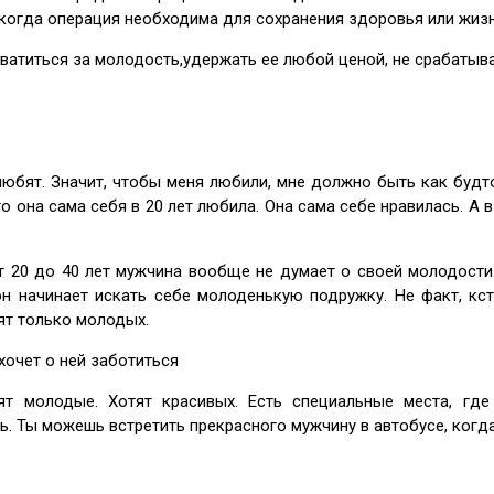
когда операция необходима для сохранения здоровья или жизни.
хватиться за молодость,удержать ее любой ценой, не срабатыв
юбят. Значит, чтобы меня любили, мне должно быть как будто 2
что она сама себя в 20 лет любила. Она сама себе нравилась. А 
т 20 до 40 лет мужчина вообще не думает о своей молодости.
он начинает искать себе молоденькую подружку. Не факт, кст
ят только молодых.
хочет о ней заботиться
т молодые. Хотят красивых. Есть специальные места, гд
ь. Ты можешь встретить прекрасного мужчину в автобусе, когда