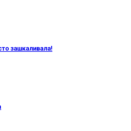
сто зашкаливала!
а