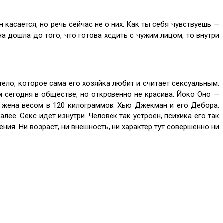
касается, но речь сейчас не о них. Как ты себя чувствуешь —
а дошла до того, что готова ходить с чужим лицом, то внутри
ело, которое сама его хозяйка любит и считает сексуальным.
м сегодня в обществе, но откровенно не красива. Йоко Оно —
го жена весом в 120 килограммов. Хью Джекман и его Дебора.
лее. Секс идет изнутри. Человек так устроен, психика его так
ения. Ни возраст, ни внешность, ни характер тут совершенно ни