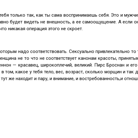
ебя только так, как ты сама воспринимаешь себя. Это и мужчин 
вно будет видеть не внешность, а ее самоощущение. А если он
что никакая операция этого не скроет.
которым надо соответствовать. Сексуально привлекательно то т
женщина не то что не соответствует канонам красоты, приняты
Леннон — красавец, широкоплечий, великий. Пирс Броснан и е
 том, какое у тебя тело, вес, возраст, сколько морщин и так да
 тут же находит и пару, и внимание, и востребованность,и отнош