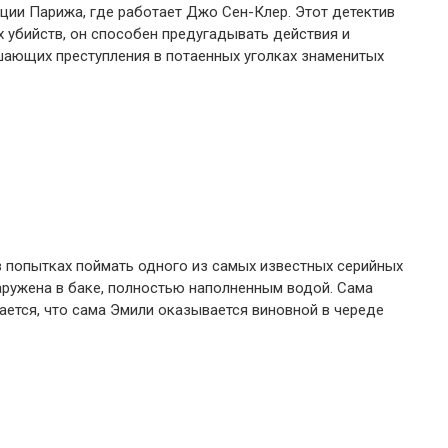
ции Парижа, где работает Джо Сен-Клер. Этот детектив
 убийств, он способен предугадывать действия и
шающих преступления в потаенных уголках знаменитых
в попытках поймать одного из самых известных серийных
аружена в баке, полностью наполненным водой. Сама
вается, что сама Эмили оказывается виновной в череде