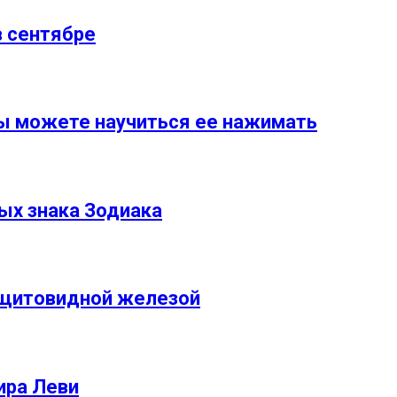
в сентябре
Вы можете научиться ее нажимать
ых знака Зодиака
с щитовидной железой
ира Леви