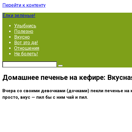
Перейти к контенту
Ёлки зелёные!
Улыбнись
Полезно
Вкусно
Вот это да!
Отношения
Не болеть!
Домашнее печенье на кефире: Вкусна
Вчера со своими девочками (дочками) пекли печенье на к
просто, вкус — пил бы с ним чай и пил.