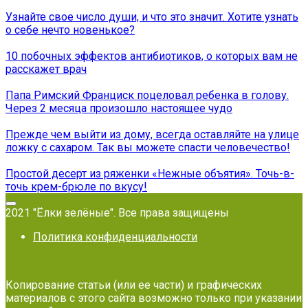
Узнайте свое число души, и что это значит. Хотите узнать
о себе нечто новенькое?
10 побочных эффектов антибиотиков, о которых вам не
расскажет врач
Папа Римский Франциск поцеловал ребенка в голову.
Через 2 месяца произошло настоящее чудо
Прежде чем выйти из дому, всегда оставляйте на улице
ложку с сахаром. Так вы можете спасти человечество!
Простой десерт из ряженки «Нежные объятия». Точь-в-
точь крем-брюле по вкусу!
2021 "Ёлки зелёные". Все права защищены
Политика конфиденциальности
Копирование статьи (или ее части) и графических
материалов с этого сайта возможно только при указании