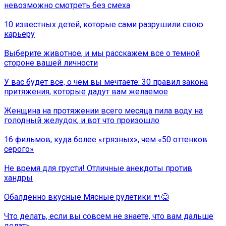
невозможно смотреть без смеха
10 известных детей, которые сами разрушили свою
карьеру
Выберите животное, и мы расскажем все о темной
стороне вашей личности
У вас будет все, о чем вы мечтаете: 30 правил закона
притяжения, которые дадут вам желаемое
Женщина на протяжении всего месяца пила воду на
голодный желудок, и вот что произошло
16 фильмов, куда более «грязных», чем «50 оттенков
серого»
Не время для грусти! Отличные анекдоты против
хандры
Обалденно вкусные Мясные рулетики 🍴😋
Что делать, если вы совсем не знаете, что вам дальше
делать