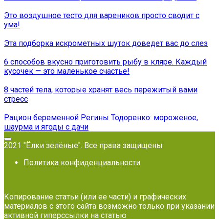
Это воздушное тесто для вареников просто сводит с
ума!
Эта подборка искрометных шуток доведет вас до слез
6 способов вкусно приготовить рыбу в кляре. Каждый
кусочек — это маленькое счастье!
8 частей тела, которые хранят весь пережитый вами
стресс
Рацион беременной Регины Тодоренко: мороженое,
шаурма и ягоды с дачи
2021 "Ёлки зелёные". Все права защищены
Политика конфиденциальности
Копирование статьи (или ее части) и графических
материалов с этого сайта возможно только при указании
активной гиперссылки на статью