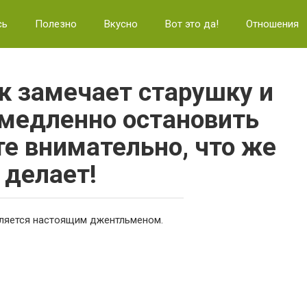
сь
Полезно
Вкусно
Вот это да!
Отношения
к замечает старушку и
медленно остановить
е внимательно, что же
 делает!
вляется настоящим джентльменом.