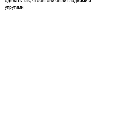
сделать так, чтобы они были гладкими и
упругими