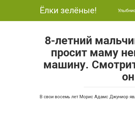
Перейти
Ёлки зелёные!
к
Улыбни
контенту
8-летний мальчи
просит маму не
машину. Смотрит
он
В свои восемь лет Морис Адамс Джуниор я