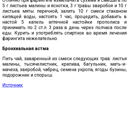
Отлично при фарингите измельчить сухими и смешать по
5 г листьев малины и яснотки, 3 г травы зверобоя и 10 г
листьев мяты перечной, залить 10 г смеси стаканом
кипящей воды, настоять 1 час, процедить, добавить в
настой 5 капель аптечной настойки прополиса и
принимать по 2 ст.л. 3 раза в день через полчаса после
еды. Курить и употреблять спиртное во время лечения
фарингита нежелательно.
Бронхиальная астма
Пить чай, заваренный из смеси следующих трав: листья
малины, тысячелистник, крапива, багульник, мать-и-
мачеха, зверобой, чабрец, семена укропа, ягоды бузины,
подорожник и спорыш.
Источник