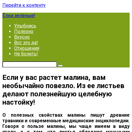
Перейти к контенту
Ёлки зелёные!
Улыбнись
Полезно
Вкусно
Вот это да!
Отношения
Не болеть!
Если у вас растет малина, вам
необычайно повезло. Из ее листьев
делают полезнейшую целебную
настойку!
О полезных свойствах малины пишут древние
травники и современные медицинские энциклопедии.
Говоря о пользе малины, мы чаще имеем в виду
ягоду, а о том, что листья обладают мощными