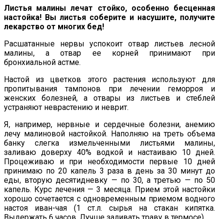
Листья малины лечат стойко, особенно бесценная
настойка! Вы листья соберите и насушите, получите
лекарство от многих бед!
Расшатанные нервы успокоит отвар листьев лесной
малины, а отвар ее корней принимают при
бронхиальной астме.
Настой из цветков этого растения используют для
пропитывания тампонов при лечении геморроя и
женских болезней, а отвары из листьев и стеблей
устраняют неврастению и неврит.
Я, например, нервные и сердечные болезни, анемию
лечу малиновой настойкой. Наполняю на треть объема
банку слегка измельченными листьями малины,
заливаю доверху 40% водкой и настаиваю 10 дней.
Процеживаю и при необходимости первые 10 дней
принимаю по 20 капель 3 раза в день за 30 минут до
еды, вторую десятидневку — по 30, а третью — по 50
капель. Курс лечения — 3 месяца. Прием этой настойки
хорошо сочетается с одновременным приемом водного
настоя иван-чая (1 ст.л. сырья на стакан кипятка.
Выдержать 6 часов. Лучше заливать траву в термосе).